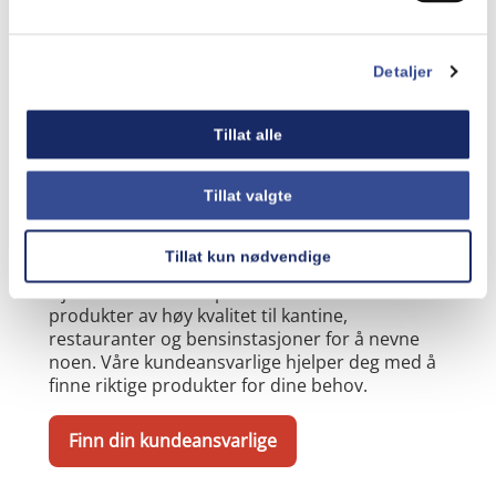
Detaljer
Tillat alle
Tillat valgte
Mills til storkjøkken
Tillat kun nødvendige
Gjennom Mills Proffpartner leverer Mills
produkter av høy kvalitet til kantine,
restauranter og bensinstasjoner for å nevne
noen. Våre kundeansvarlige hjelper deg med å
finne riktige produkter for dine behov.
Finn din kundeansvarlige