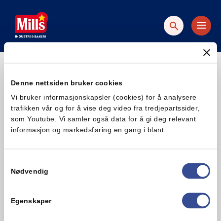
Hopp
Hopp
til
til
innhold
hovedinnhold
Leif Arne Fardal​
Denne nettsiden bruker cookies
Vi bruker informasjonskapsler (cookies) for å analysere
trafikken vår og for å vise deg video fra tredjepartssider,
som Youtube. Vi samler også data for å gi deg relevant
Telefon
informasjon og markedsføring en gang i blant.
Sentralbord:
22 80 86 00
Forbrukerservice:
800 35 036
Samtykkevalg
Adresse
Nødvendig
Sofienberggt 19, 0558 Oslo
Pb. 4644 Sofienberg, 0506 Oslo
Egenskaper
E-post