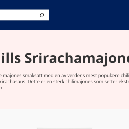
ills Srirachamajon
te majones smaksatt med en av verdens mest populære chil
rirachasaus. Dette er en sterk chilimajones som setter eks
n.