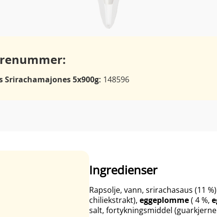
renummer:
ls Srirachamajones 5x900g:
148596
Ingredienser
Rapsolje, vann, srirachasaus (11 %) (c
chiliekstrakt),
eggeplomme
( 4 %,
e
salt, fortykningsmiddel (guarkjer