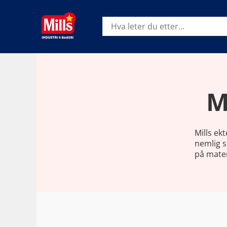
Hopp
Hopp
til
til
Søk
innhold
hovedinnhold
M
Mills ek
nemlig s
på mate