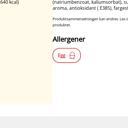
(640 kcal)
(natriumbenzoat, kaliumsorbat), su
aroma, antioksidant ( E385), farges
Produktsammensetningen kan endres. Les derf
produktet.
Allergener
Egg