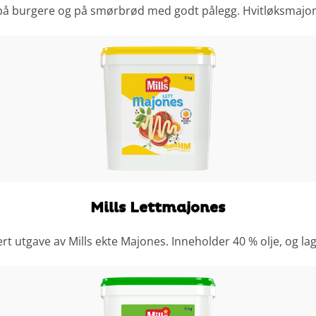
er, på burgere og på smørbrød med godt pålegg. Hvitløksmaj
Mills Lettmajones
ert utgave av Mills ekte Majones. Inneholder 40 % olje, o