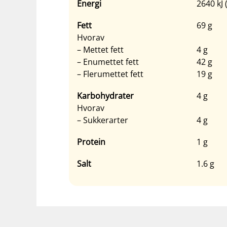
Energi
2640 kJ 
Fett
69 g
Hvorav
– Mettet fett
4 g
– Enumettet fett
42 g
– Flerumettet fett
19 g
Karbohydrater
4 g
Hvorav
– Sukkerarter
4 g
Protein
1 g
Salt
1.6 g