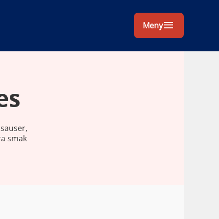
Meny
es
isauser,
tra smak