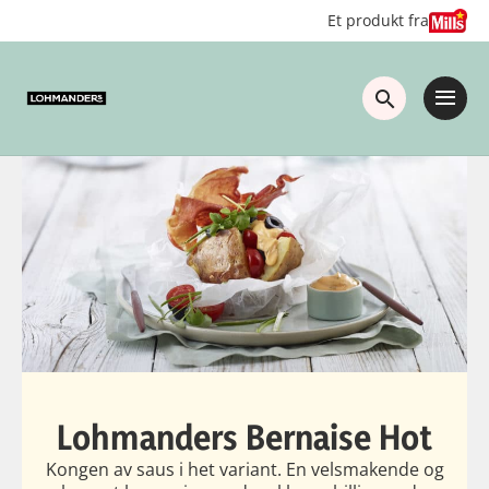
Hopp
Hopp
Et produkt fra
til
til
innhold
hovedinnhold
Lohmanders Bernaise Hot
Kongen av saus i het variant. En velsmakende og