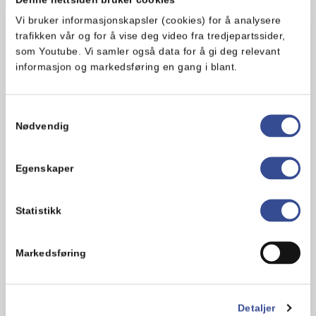
Hvorav
– Sukkerarter
0.6 g
Vi bruker informasjonskapsler (cookies) for å analysere
trafikken vår og for å vise deg video fra tredjepartssider,
Protein
1.4 g
som Youtube. Vi samler også data for å gi deg relevant
informasjon og markedsføring en gang i blant.
Salt
1.1 g
Samtykkevalg
Ingredienser
Nødvendig
Rapsolje, vann,
eggeplomme
, chili, rødvinseddik,
eddik, salt, estragon, sukker, glukosesirup,
Egenskaper
hvitløk, krydder, urtekrydder, sitronkonsentrat,
maisstivelse, løkekstrakt, fargestoff (betakaroten),
stabilisator (xantangummi), konserveringsmiddel
Statistikk
(natriumbenzoat, kaliumsorbat), naturlig
hvitløksaroma, aroma
Markedsføring
Produktsammensetningen kan endres. Les derfor alltid
ingredienslisten på emballasjen på produktet.
Allergener
Detaljer