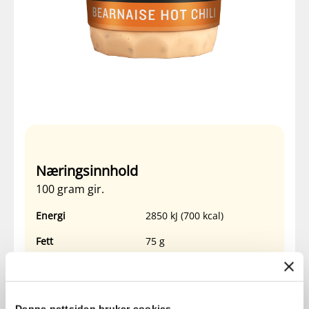
Næringsinnhold
100 gram gir.
Energi
2850 kJ (700 kcal)
Fett
75 g
Hvorav
– Mettet fett
6 g
Karbohydrater
1 g
Denne nettsiden bruker cookies