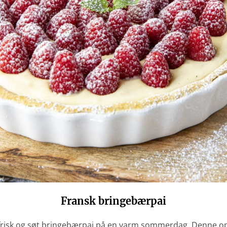
Fransk bringebærpai
 frisk og søt bringebærpai på en varm sommerdag. Denne op