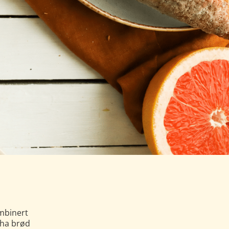
mbinert
 ha brød