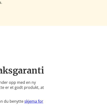
a.
aksgaranti
ender opp med en ny
ette er et godt produkt, at
kan du benytte
skjema for