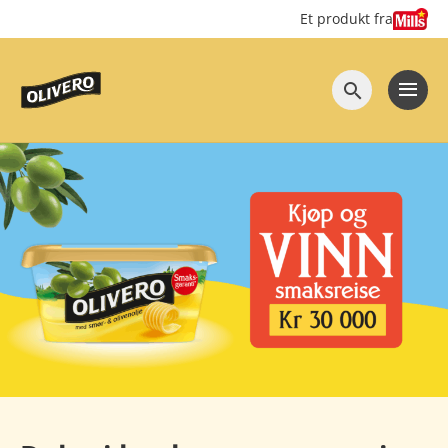
Hopp
Hopp
Et produkt fra
til
til
innhold
hovedinnhold