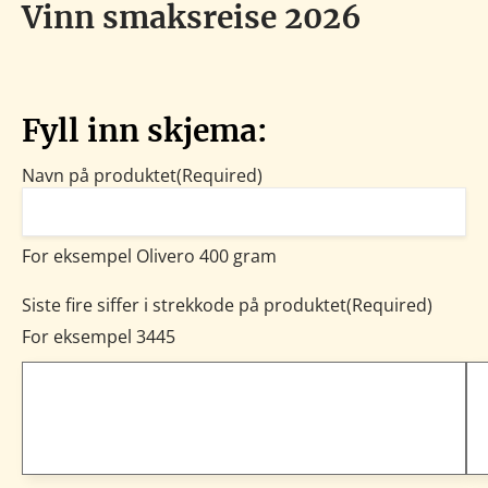
Vinn smaksreise 2026
Fyll inn skjema:
Navn på produktet
(Required)
For eksempel Olivero 400 gram
Siste fire siffer i strekkode på produktet
(Required)
For eksempel 3445
Pin
Pin
Pin
Pin
digit:
digit:
digit:
digit:
1
2
3
4