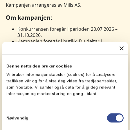
Kampanjen arrangeres av Mills AS.
Om kampanjen
:
Konkurransen foregår i perioden 20.07.2026 –
31.10.2026.
Kampanjen foregår i butikk. Du deltar i
konkurransen ved å kjøpe Olivero med smør- &
rapsolje 400g beger.
For å delta må du fylle ut skjemaet på denne
siden. Her fyller du inn de fire siste sifrene i
Denne nettsiden bruker cookies
strekkoden. Du må også skrive inn
Vi bruker informasjonskapsler (cookies) for å analysere
personopplysninger for å bli med i
trafikken vår og for å vise deg video fra tredjepartssider,
konkurransen, slik at vi kan kontakte deg
som Youtube. Vi samler også data for å gi deg relevant
dersom du vinner.
informasjon og markedsføring en gang i blant.
Siste frist for å delta er 31.10.2026.
Vi trekker én heldig vinner som får et
reisegavekort til verdien NOK 30.000 ,-
Samtykkevalg
fra Ticket.no, som du kan bruke på din
Nødvendig
drømmereise! Premien kan ikke byttes inn i
kontanter. Vinneren trekkes tilfeldig blant alle