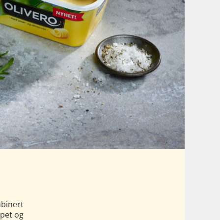
binert
apet og