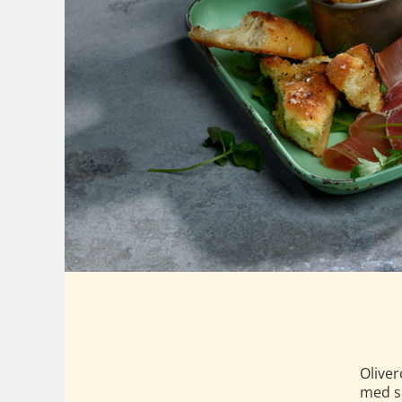
Olive
med su