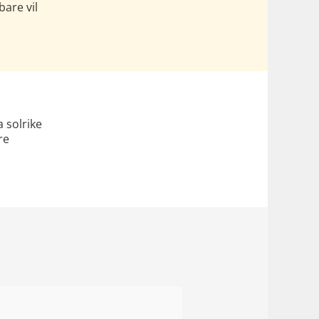
bare vil
 solrike
re