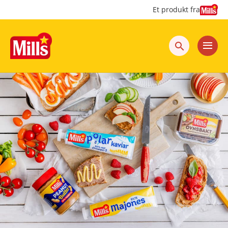
Hopp
Hopp
Et produkt fra
til
til
innhold
hovedinnhold