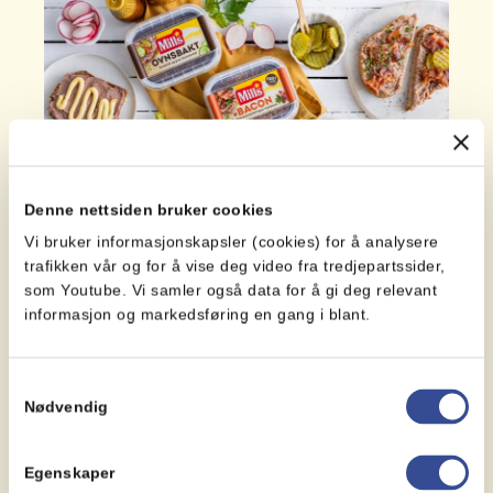
Denne nettsiden bruker cookies
Vi bruker informasjonskapsler (cookies) for å analysere
trafikken vår og for å vise deg video fra tredjepartssider,
Mills Leverpostei
som Youtube. Vi samler også data for å gi deg relevant
informasjon og markedsføring en gang i blant.
Mills Ovnsbakte posteier er bakt i
stekeovn på den gode gamle måten. Dette
gjør at posteiene bevarer saftigheten og
Samtykkevalg
den…
Nødvendig
Egenskaper