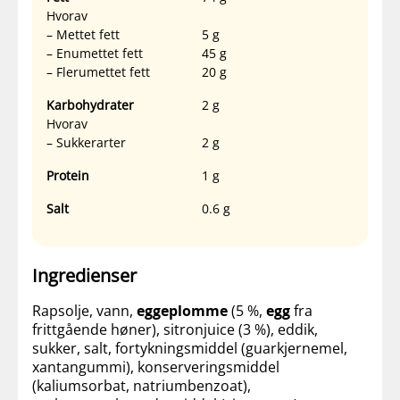
Hvorav
– Mettet fett
5 g
– Enumettet fett
45 g
– Flerumettet fett
20 g
Karbohydrater
2 g
Hvorav
– Sukkerarter
2 g
Protein
1 g
Salt
0.6 g
Ingredienser
Rapsolje, vann,
eggeplomme
(5 %,
egg
fra
frittgående høner), sitronjuice (3 %), eddik,
sukker, salt, fortykningsmiddel (guarkjernemel,
xantangummi), konserveringsmiddel
(kaliumsorbat, natriumbenzoat),