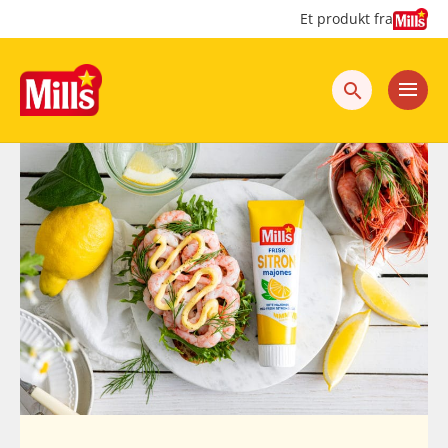
Hopp
Hopp
Et produkt fra
til
til
innhold
hovedinnhold