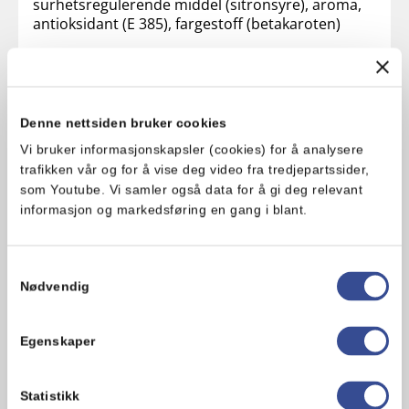
surhetsregulerende middel (sitronsyre), aroma,
antioksidant (E 385), fargestoff (betakaroten)
Produktsammensetningen kan endres. Les derfor alltid
ingredienslisten på emballasjen på produktet.
Allergener
Denne nettsiden bruker cookies
Vi bruker informasjonskapsler (cookies) for å analysere
Egg
trafikken vår og for å vise deg video fra tredjepartssider,
som Youtube. Vi samler også data for å gi deg relevant
informasjon og markedsføring en gang i blant.
Samtykkevalg
Nødvendig
Relaterte produkter
Egenskaper
Statistikk