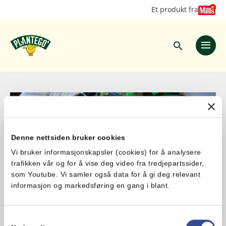
Hopp
Hopp
Et produkt fra
til
til
innhold
hovedinnhold
Denne nettsiden bruker cookies
Vi bruker informasjonskapsler (cookies) for å analysere
trafikken vår og for å vise deg video fra tredjepartssider,
som Youtube. Vi samler også data for å gi deg relevant
informasjon og markedsføring en gang i blant.
Samtykkevalg
Energirik og frisk toast med plantebaserte