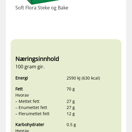
Soft Flora Steke og Bake
Næringsinnhold
100 gram gir.
Energi
2590 kJ (630 kcal)
Fett
70 g
Hvorav
– Mettet fett
27 g
– Enumettet fett
27 g
– Flerumettet fett
12 g
Karbohydrater
0.5 g
Hvorav