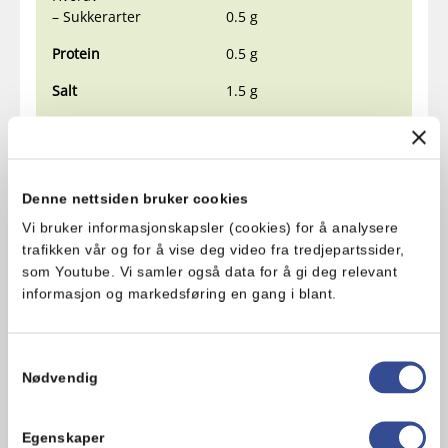
– Sukkerarter
0.5 g
Protein
0.5 g
Salt
1.5 g
Vitamin A
900 µg
Vitamin D
10 µg
Vitamin E
13 mg
Denne nettsiden bruker cookies
Vi bruker informasjonskapsler (cookies) for å analysere
Ingredienser
trafikken vår og for å vise deg video fra tredjepartssider,
som Youtube. Vi samler også data for å gi deg relevant
Rapsolje (43 %), fullherdet kokos- og rapsolje,
informasjon og markedsføring en gang i blant.
vann (24 %), kokosolje, skummet
melk
(4 %), salt,
emulgator (
soyalecitin
, monoglyserider av
fettsyrer), vitamin A, vitamin D, fargestoff
Samtykkevalg
(betakaroten), aroma
Nødvendig
Produktsammensetningen kan endres. Les derfor alltid
ingredienslisten på emballasjen på produktet.
Egenskaper