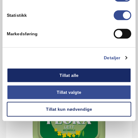
Allergener
Statistikk
Melk
Soyabønner
Markedsføring
Detaljer
Relaterte produkter
Tillat alle
Tillat valgte
Tillat kun nødvendige