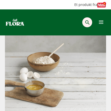
Hopp
Hopp
Et produkt fra
til
til
innhold
hovedinnhold