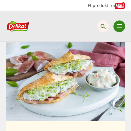
Hopp
Hopp
Et produkt fra
til
til
innhold
hovedinnhold