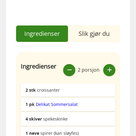
Ingredienser
Slik gjør du
Ingredienser
2 porsjon
2
stk
croissanter
1
pk
Delikat Sommersalat
4
skiver
spekeskinke
1
neve
spirer (kan sløyfes)