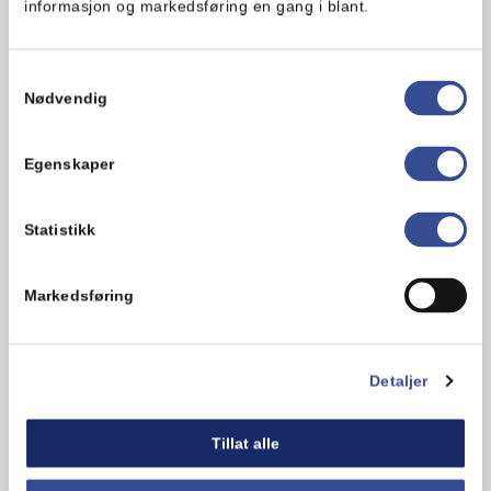
informasjon og markedsføring en gang i blant.
Tips!
Har du litt bedre tid og ønsker helt ferske
Samtykkevalg
croissanter? Du finner frosne, ustekte
Nødvendig
croissanter i de fleste matvarebutikker.
Croissantene steker seg luftige i ovnen,
og da får du rykende ferske croissanter
Egenskaper
uten å måtte bake.
Statistikk
Hva synes du om oppskriften?
Markedsføring
Detaljer
Tillat alle