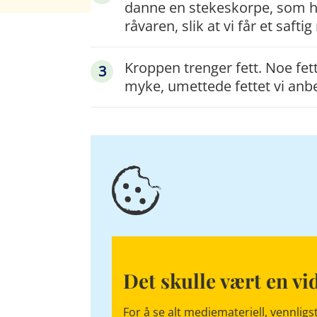
danne en stekeskorpe, som h
råvaren, slik at vi får et saftig
Kroppen trenger fett. Noe fett 
myke, umettede fettet vi anbe
Det skulle vært en vi
For å se alt mediemateriell, vennligst