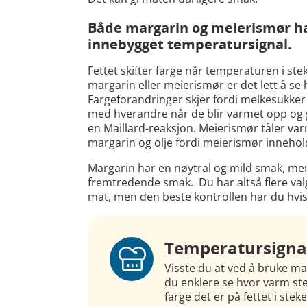
Både margarin og meierismør har
innebygget temperatursignal.
Fettet skifter farge når temperaturen i st
margarin eller meierismør er det lett å s
Fargeforandringer skjer fordi melkesukker
med hverandre når de blir varmet opp og gi
en Maillard-reaksjon. Meierismør tåler var
margarin og olje fordi meierismør inneho
Margarin har en nøytral og mild smak, m
fremtredende smak. Du har altså flere val
mat, men den beste kontrollen har du hvis
Temperatursigna
Visste du at ved å bruke ma
du enklere se hvor varm st
farge det er på fettet i ste