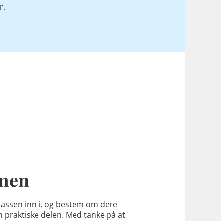
r.
imen
lassen inn i, og bestem om dere
en praktiske delen. Med tanke på at