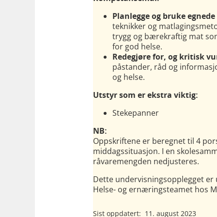
Planlegge og bruke egnede
teknikker og matlagingsmetod
trygg og bærekraftig mat so
for god helse.
Redegjøre for, og kritisk vu
påstander, råd og informas
og helse.
Utstyr som er ekstra viktig:
Stekepanner
NB:
Oppskriftene er beregnet til 4 por
middagssituasjon. I en skolesa
råvaremengden nedjusteres.
Dette undervisningsopplegget er 
Helse- og ernæringsteamet hos Mi
Sist oppdatert:
11. august 2023