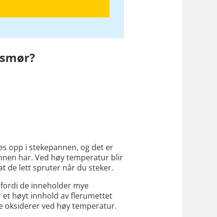
r smør?
mes opp i stekepannen, og det er
nnen har. Ved høy temperatur blir
 at de lett spruter når du steker.
g fordi de inneholder mye
r et høyt innhold av flerumettet
ere oksiderer ved høy temperatur.