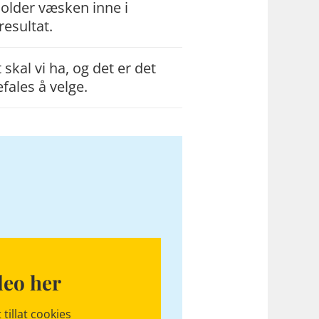
older væsken inne i
 resultat.
skal vi ha, og det er det
fales å velge.
deo her
 tillat cookies