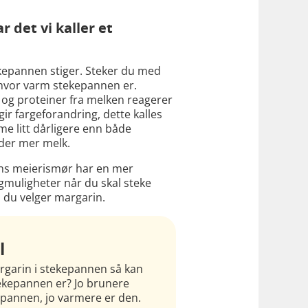
 det vi kaller et
ekepannen stiger. Steker du med
e hvor varm stekepannen er.
 og proteiner fra melken reagerer
r fargeforandring, dette kalles
me litt dårligere enn både
lder mer melk.
ens meierismør har en mer
gmuligheter når du skal steke
 du velger margarin.
l
rgarin i stekepannen så kan
ekepannen er? Jo brunere
kepannen, jo varmere er den.