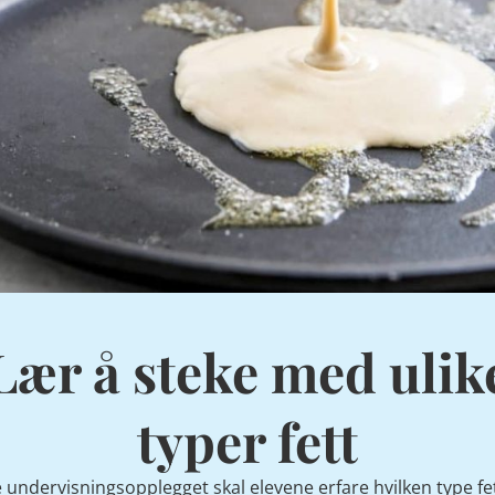
Lær å steke med ulik
typer fett
e undervisningsopplegget skal elevene erfare hvilken type f