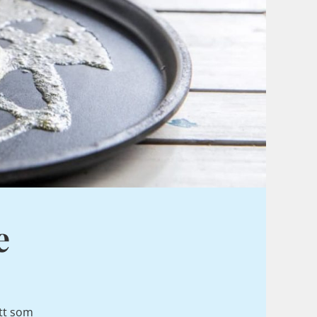
e
ett som