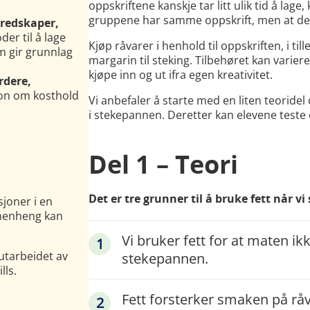
oppskriftene kanskje tar litt ulik tid å lage,
gruppene har samme oppskrift, men at der
 redskaper,
er til å lage
Kjøp råvarer i henhold til oppskriften, i till
m gir grunnlag
margarin til steking. Tilbehøret kan variere
kjøpe inn og ut ifra egen kreativitet.
rdere,
jon om kosthold
Vi anbefaler å starte med en liten teorid
i stekepannen. Deretter kan elevene teste o
Del 1 –
Teori
Det er tre grunner til å bruke fett når vi
sjoner i en
mmenheng kan
Vi bruker fett for at maten ik
utarbeidet av
stekepannen.
lls.
Fett forsterker smaken på råvar