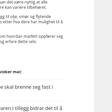
 kan det være nyttig at alle
e kan variere tilbehøret.
egg til olje, smør og flytende
s etter hva dere har mulighet til å
el om hvordan matfett oppfører seg
g erfare dette selv.
 steker mat:
ke skal brenne seg fast i
en.I tillegg bidrar det til å