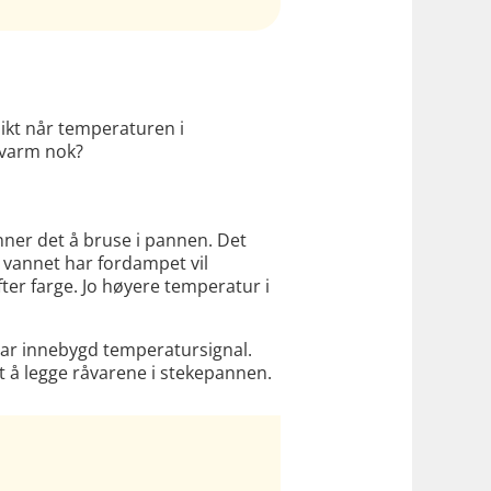
likt når temperaturen i
 varm nok?
ner det å bruse i pannen. Det
t vannet har fordampet vil
fter farge. Jo høyere temperatur i
har innebygd temperatursignal.
elt å legge råvarene i stekepannen.