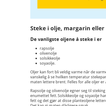
Steke i olje, margarin elle
De vanligste oljene å steke i er
rapsolje
olivenolje
solsikkeolje
soyaolje.
Oljer kan fort bli veldig varme når de var
vanskelig å se hvilken temperatur stekepa
maten lettere brent. Felles for alle oljer er
Rapsolje og olivenolje egner seg til stekin
enumettet fett. Solsikkeolje og soyaolje ha
fett og det gjør at disse planteoljene lett
Det kan gi maten dårligere smak.