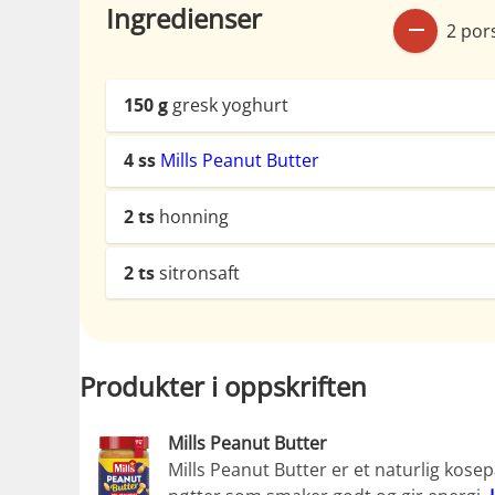
Ingredienser
2 por
150
g
gresk yoghurt
4
ss
Mills Peanut Butter
2
ts
honning
2
ts
sitronsaft
Produkter i oppskriften
Mills Peanut Butter
Mills Peanut Butter er et naturlig kosep