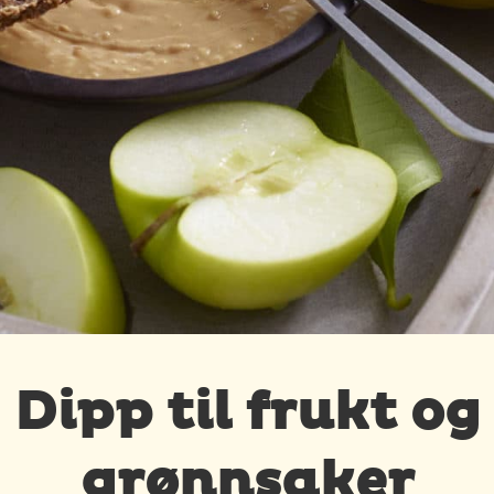
Dipp til frukt og
grønnsaker