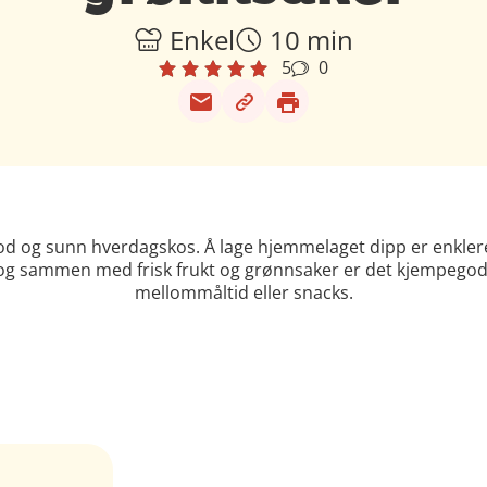
Enkel
10 min
5
0
god og sunn hverdagskos. Å lage hjemmelaget dipp er enkler
 og sammen med frisk frukt og grønnsaker er det kjempego
mellommåltid eller snacks.