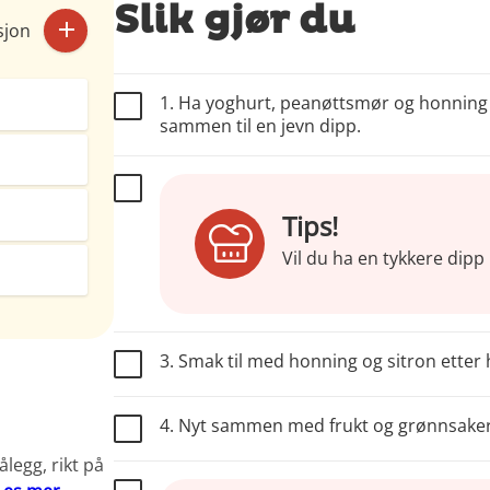
Slik gjør du
sjon
1. Ha yoghurt, peanøttsmør og honning i 
sammen til en jevn dipp.
Tips!
Vil du ha en tykkere di
3. Smak til med honning og sitron etter h
4. Nyt sammen med frukt og grønnsaker s
ålegg, rikt på