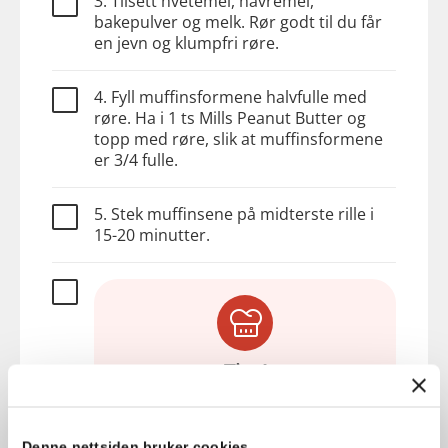
3. Tilsett hvetemel, havremel,
bakepulver og melk. Rør godt til du får
en jevn og klumpfri røre.
4. Fyll muffinsformene halvfulle med
røre. Ha i 1 ts Mills Peanut Butter og
topp med røre, slik at muffinsformene
er 3/4 fulle.
5. Stek muffinsene på midterste rille i
15-20 minutter.
Tips!
Er du ekstra glad i peanøttsmør?
Prøv disse havremuffinsene med
peanøttglasur på toppen.
Denne nettsiden bruker cookies