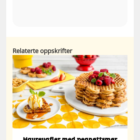
Relaterte oppskrifter
Havrevafler med peanøttsmør