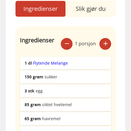
Ingredienser
Slik gjør du
Ingredienser
1 porsjon
1
dl
Flytende Melange
150
gram
sukker
3
stk
egg
85
gram
siktet hvetemel
65
gram
havremel