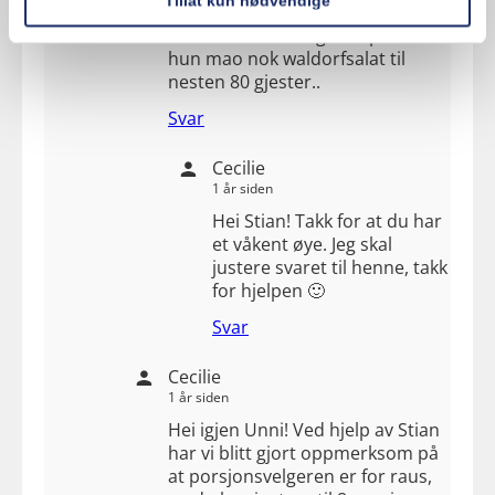
Tillat kun nødvendige
nesten 20 personer. Følger Unni
rådet ditt med velgeren på 14 har
hun mao nok waldorfsalat til
nesten 80 gjester..
Svar
Cecilie
1 år siden
Hei Stian! Takk for at du har
et våkent øye. Jeg skal
justere svaret til henne, takk
for hjelpen 🙂
Svar
Cecilie
1 år siden
Hei igjen Unni! Ved hjelp av Stian
har vi blitt gjort oppmerksom på
at porsjonsvelgeren er for raus,