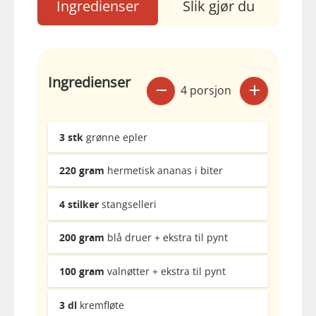
Ingredienser
Slik gjør du
Ingredienser
4 porsjon
3
stk
grønne epler
220
gram
hermetisk ananas i biter
4
stilker
stangselleri
200
gram
blå druer + ekstra til pynt
100
gram
valnøtter + ekstra til pynt
3
dl
kremfløte