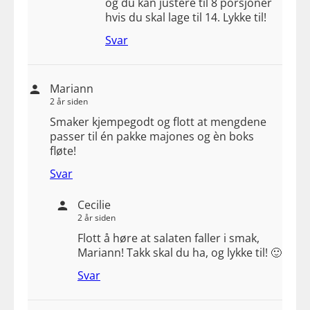
og du kan justere til 8 porsjoner
hvis du skal lage til 14. Lykke til!
Svar
Mariann
2 år siden
Smaker kjempegodt og flott at mengdene
passer til én pakke majones og èn boks
fløte!
Svar
Cecilie
2 år siden
Flott å høre at salaten faller i smak,
Mariann! Takk skal du ha, og lykke til! 🙂
Svar