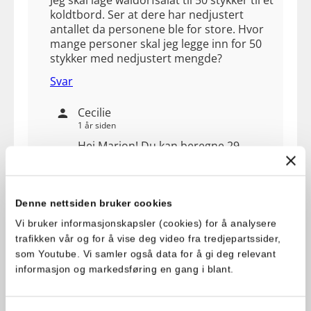
koldtbord. Ser at dere har nedjustert
antallet da personene ble for store. Hvor
mange personer skal jeg legge inn for 50
stykker med nedjustert mengde?
Svar
Cecilie
1 år siden
Hei Marion! Du kan beregne 29
porsjoner for 50 personer. Lykke til 🙂
Svar
Denne nettsiden bruker cookies
Vi bruker informasjonskapsler (cookies) for å analysere
Unni
trafikken vår og for å vise deg video fra tredjepartssider,
2 år siden
som Youtube. Vi samler også data for å gi deg relevant
Når jeg skal lage til 14 personer, skal jeg da
informasjon og markedsføring en gang i blant.
endre pppskriftsmengden til 14? Det ble
veldig mye salat 😅🙈 Skulle lage til kalkun
middag . Er porsjon det samme som person