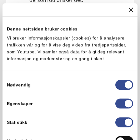
3. Vend kålen og gulrøttene inn i
majonesblandingen.
Denne nettsiden bruker cookies
Vi bruker informasjonskapsler (cookies) for å analysere
4. Server på en skive godt brød, gjerne
trafikken vår og for å vise deg video fra tredjepartssider,
med kjøttpålegg som skinke eller
som Youtube. Vi samler også data for å gi deg relevant
salami, eller med noen skiver agurk
informasjon og markedsføring en gang i blant.
eller tomat. Mange bruker også et dryss
nykvernet pepper over.
Samtykkevalg
Nødvendig
Hva synes du om oppskriften?
Egenskaper
Statistikk