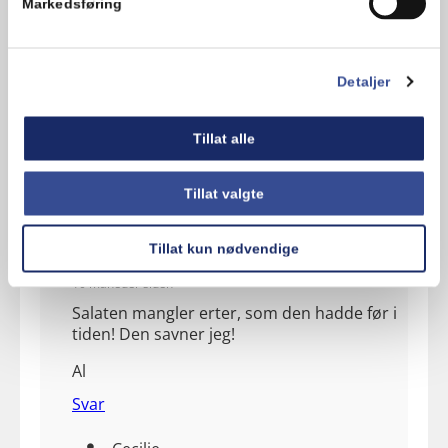
Markedsføring
Detaljer
Kommentarer
Tillat alle
Legg til en kommentar
Tillat valgte
Tillat kun nødvendige
Anne L
10 måneder siden
Salaten mangler erter, som den hadde før i
tiden! Den savner jeg!
Al
Svar