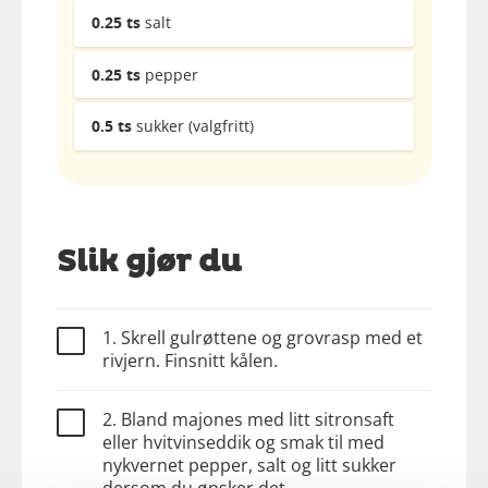
0.25
ts
salt
0.25
ts
pepper
0.5
ts
sukker (valgfritt)
Slik gjør du
1. Skrell gulrøttene og grovrasp med et
rivjern. Finsnitt kålen.
2. Bland majones med litt sitronsaft
eller hvitvinseddik og smak til med
nykvernet pepper, salt og litt sukker
dersom du ønsker det.