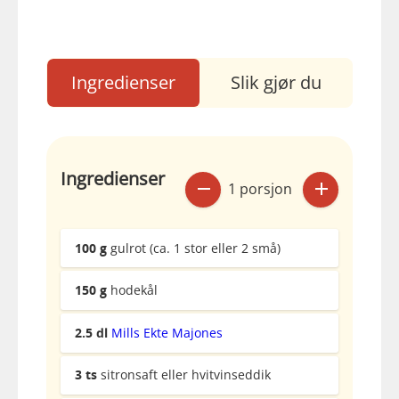
Ingredienser
Slik gjør du
Ingredienser
1 porsjon
100
g
gulrot (ca. 1 stor eller 2 små)
150
g
hodekål
2.5
dl
Mills Ekte Majones
3
ts
sitronsaft eller hvitvinseddik