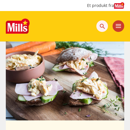
Hopp
Hopp
Et produkt fra
til
til
innhold
hovedinnhold