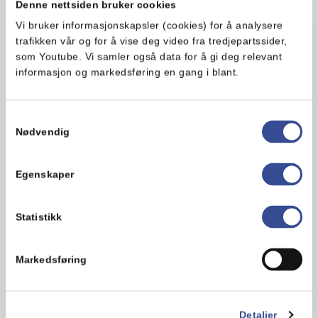
Denne nettsiden bruker cookies
2. Stek kyllingbrystene i 2 minutter på
Vi bruker informasjonskapsler (cookies) for å analysere
hver side. Skru temperaturen på platen
trafikken vår og for å vise deg video fra tredjepartssider,
ned til lav, legg på lokk og la
som Youtube. Vi samler også data for å gi deg relevant
kyllingbrystene steke videre i 7
informasjon og markedsføring en gang i blant.
minutter.
3. Rens tomat og avokado, og skjær
Samtykkevalg
grønnsakene i skiver.
Nødvendig
4. Rist brødskivene med en brødrister
Egenskaper
eller under grillelementet i ovnen. Smør
rikelig med chiliaioli på de ristede
brødskivene.
Statistikk
5. Legg på salat, tomatskiver,
Markedsføring
kyllingbryst og avokado mellom to
ristede brødskiver, og server.
Detaljer