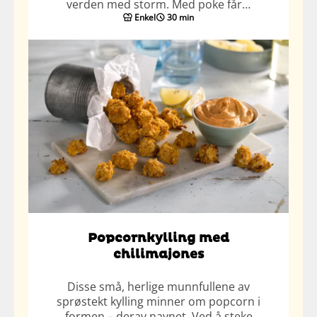
verden med storm. Med poke får…
Enkel
30 min
Popcornkylling med
chilimajones
Disse små, herlige munnfullene av
sprøstekt kylling minner om popcorn i
formen – derav navnet. Ved å steke