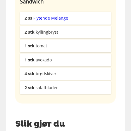
Sandwich
2
ss
Flytende Melange
2
stk
kyllingbryst
1
stk
tomat
1
stk
avokado
4
stk
brødskiver
2
stk
salatblader
Slik gjør du