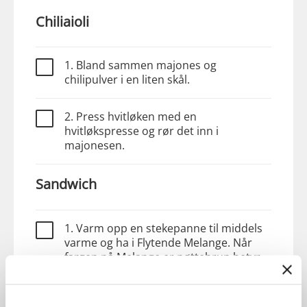
Chiliaioli
1. Bland sammen majones og
chilipulver i en liten skål.
2. Press hvitløken med en
hvitløkspresse og rør det inn i
majonesen.
Sandwich
1. Varm opp en stekepanne til middels
varme og ha i Flytende Melange. Når
fargen på Melange er nøttebrun betyr
det at margarinen har 180 grader, som
er perfekt steketemperatur for kylling.