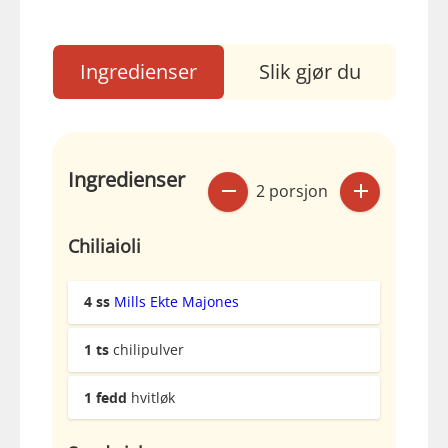
Ingredienser
Slik gjør du
Ingredienser
2 porsjon
Chiliaioli
4
ss
Mills Ekte Majones
1
ts
chilipulver
1
fedd
hvitløk