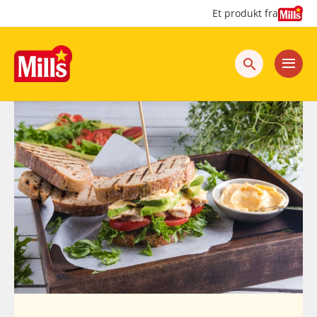
Hopp
Hopp
Et produkt fra
til
til
innhold
hovedinnhold