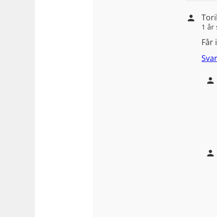
Tori
1 år
Får
Sva