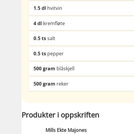
1.5
dl
hvitvin
4
dl
kremfløte
0.5
ts
salt
0.5
ts
pepper
500
gram
blåskjell
500
gram
reker
Produkter i oppskriften
Mills Ekte Majones