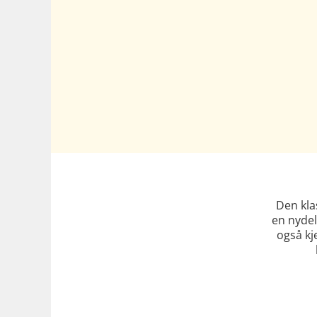
Den kla
en nydel
også kje