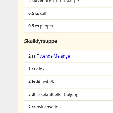
2
skiver
brød, uten skorpe
0.5
ts
salt
0.5
ts
pepper
Skalldyrsuppe
2
ss
Flytende Melange
1
stk
løk
2
fedd
hvitløk
5
dl
fiskekraft eller buljong
2
ss
hvitvinseddik