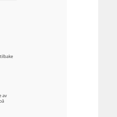
tilbake
e av
på