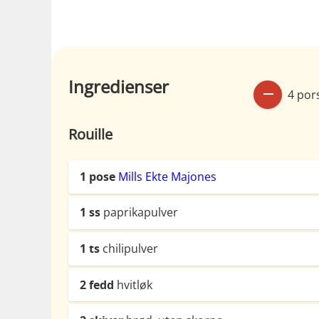
Ingredienser
4 por
Rouille
1
pose
Mills Ekte Majones
1
ss
paprikapulver
1
ts
chilipulver
2
fedd
hvitløk