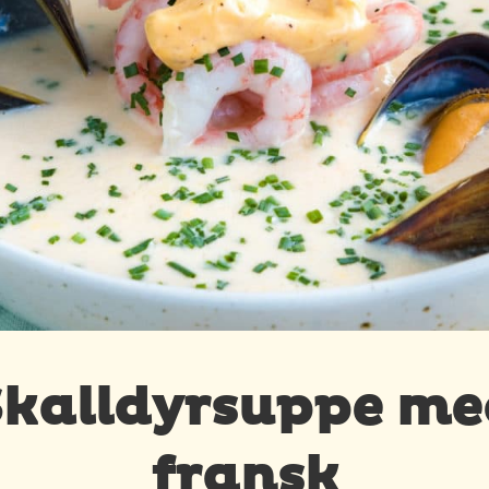
Skalldyrsuppe me
fransk