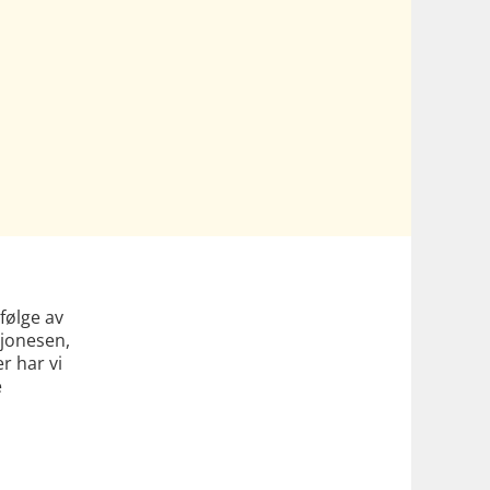
følge av
ajonesen,
er har vi
e