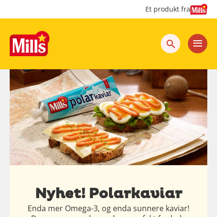
Hopp
Hopp
Et produkt fra
til
til
innhold
hovedinnhold
Nyhet! Polarkaviar
Enda mer Omega-3, og enda sunnere kaviar!