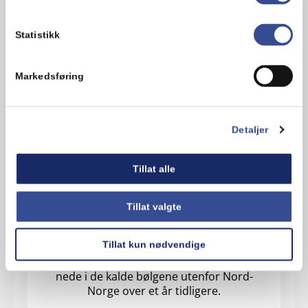
Statistikk
Markedsføring
Detaljer
Mills Kaviar –
Tillat alle
hemmeligheten
Tillat valgte
ligger i røken
Tillat kun nødvendige
Når du åpner en tube Mills kaviar så er det
enden på en lang reise som startet dypt
nede i de kalde bølgene utenfor Nord-
Norge over et år tidligere.