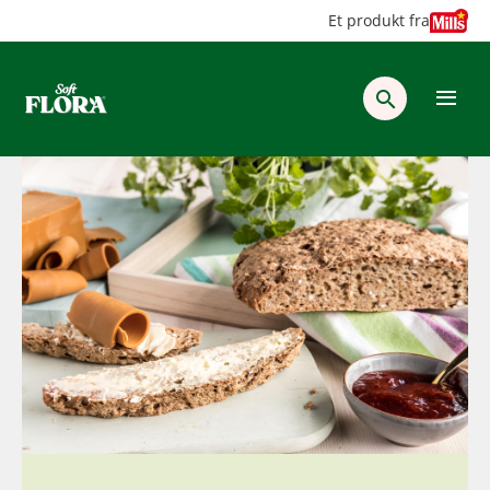
Hopp
Hopp
Et produkt fra
til
til
innhold
hovedinnhold