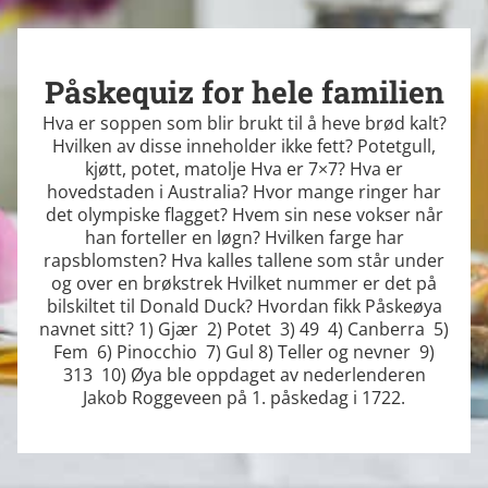
Påskequiz for hele familien
Hva er soppen som blir brukt til å heve brød kalt?
Hvilken av disse inneholder ikke fett? Potetgull,
kjøtt, potet, matolje Hva er 7×7? Hva er
hovedstaden i Australia? Hvor mange ringer har
det olympiske flagget? Hvem sin nese vokser når
han forteller en løgn? Hvilken farge har
rapsblomsten? Hva kalles tallene som står under
og over en brøkstrek Hvilket nummer er det på
bilskiltet til Donald Duck? Hvordan fikk Påskeøya
navnet sitt? 1) Gjær 2) Potet 3) 49 4) Canberra 5)
Fem 6) Pinocchio 7) Gul 8) Teller og nevner 9)
313 10) Øya ble oppdaget av nederlenderen
Jakob Roggeveen på 1. påskedag i 1722.