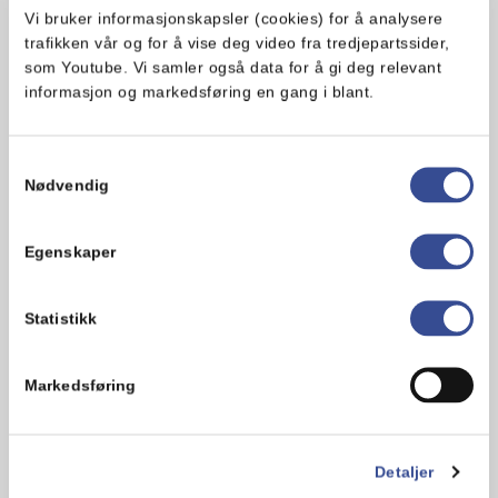
melk, halvgrove og inneholder lite sukker. I
Vi bruker informasjonskapsler (cookies) for å analysere
tillegg er de veldig enkle å lage. Og det beste av
trafikken vår og for å vise deg video fra tredjepartssider,
alt: de kan lages på bare en halvtime!
som Youtube. Vi samler også data for å gi deg relevant
informasjon og markedsføring en gang i blant.
Oppskrift på melkefrie scones
Samtykkevalg
Nødvendig
Egenskaper
Statistikk
Markedsføring
Detaljer