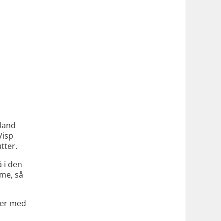
Bland
Visp
tter.
å i den
rme, så
ter med