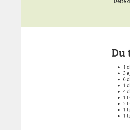
Dette d
Du 
1 d
3 e
6 d
1 d
4 d
1 
2 t
1 t
1 t