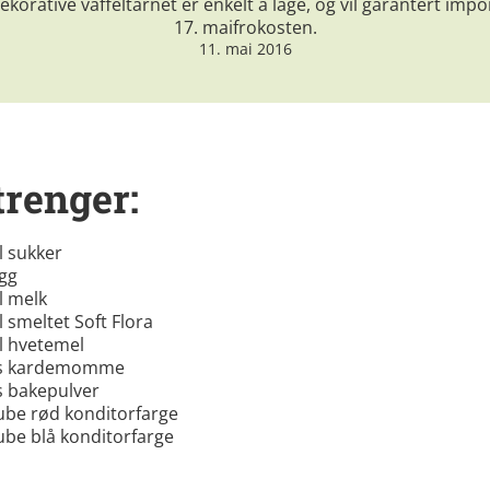
ekorative vaffeltårnet er enkelt å lage, og vil garantert imp
17. maifrokosten.
11. mai 2016
trenger:
l sukker
gg
l melk
l smeltet Soft Flora
l hvetemel
ts kardemomme
s bakepulver
ube rød konditorfarge
ube blå konditorfarge