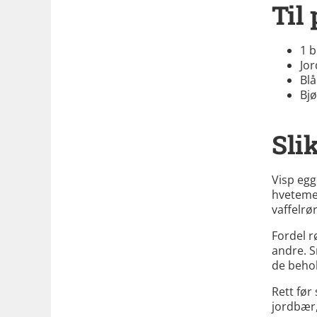
Til 
1 b
Jo
Bl
Bj
Slik
Visp egg
hveteme
vaffelrø
Fordel r
andre. S
de behol
Rett før
jordbær