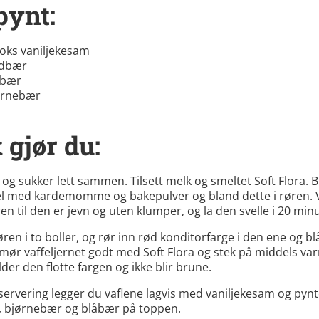
pynt:
oks vaniljekesam
rdbær
åbær
ørnebær
 gjør du:
 og sukker lett sammen. Tilsett melk og smeltet Soft Flora. 
l med kardemomme og bakepulver og bland dette i røren. 
ren til den er jevn og uten klumper, og la den svelle i 20 minu
øren i to boller, og rør inn rød konditorfarge i den ene og bl
mør vaffeljernet godt med Soft Flora og stek på middels va
der den flotte fargen og ikke blir brune.
 servering legger du vaflene lagvis med vaniljekesam og pyn
, bjørnebær og blåbær på toppen.