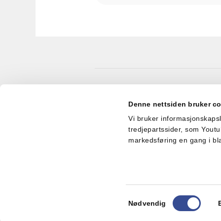
Telefon
Denne nettsiden bruker c
Sentralbord:
22 80 86 00
Forbrukerservice:
800 35 0
Vi bruker informasjonskapsle
tredjepartssider, som Youtu
markedsføring en gang i bl
Mills AS © Vi tar f
Ønsker du å rekla
Samtykkevalg
Nødvendig