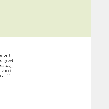
antert
d grovt
festdag.
avoritt
 ca. 24