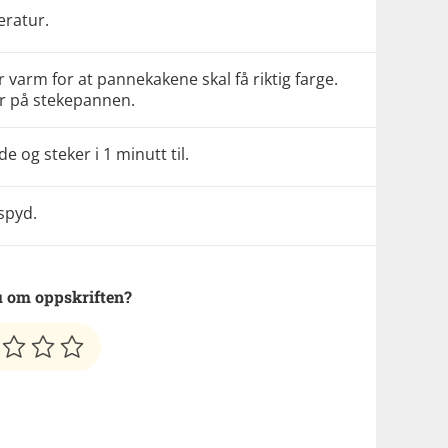
eratur.
or varm for at pannekakene skal få riktig farge.
r på stekepannen.
e og steker i 1 minutt til.
spyd.
 om oppskriften?