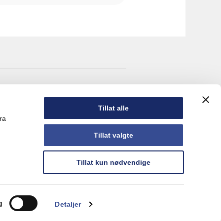
Oslo
Tillat alle
506 Oslo
ra
Tillat valgte
Tillat kun nødvendige
læring
.
g
Detaljer