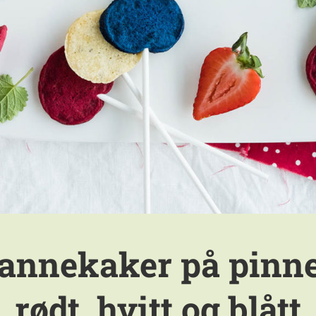
annekaker på pinne
rødt, hvitt og blått