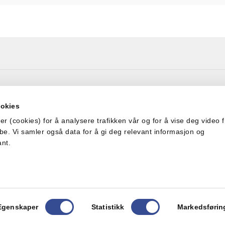
Adresse
ookies
Sofienberggt 19, 0558 
36
Pb. 4644 Sofienberg, 0
r (cookies) for å analysere trafikken vår og for å vise deg video f
be. Vi samler også data for å gi deg relevant informasjon og
ant.
orbehold om feil på våre nettsider.
Her finner du vår personvernerk
mere på et av våre produkter?
Her finner du reklamasjonsskjema.
Egenskaper
Statistikk
Markedsførin