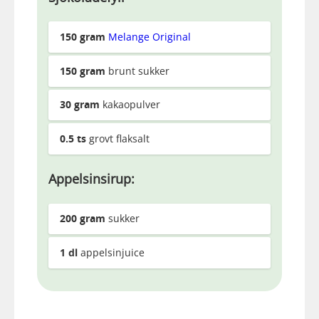
150
gram
Melange Original
150
gram
brunt sukker
30
gram
kakaopulver
0.5
ts
grovt flaksalt
Appelsinsirup:
200
gram
sukker
1
dl
appelsinjuice