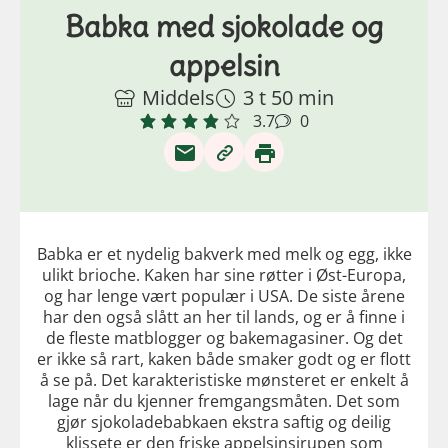
Babka med sjokolade og
appelsin
Middels
3 t 50 min
3.7
0
Babka er et nydelig bakverk med melk og egg, ikke
ulikt brioche. Kaken har sine røtter i Øst-Europa,
og har lenge vært populær i USA. De siste årene
har den også slått an her til lands, og er å finne i
de fleste matblogger og bakemagasiner. Og det
er ikke så rart, kaken både smaker godt og er flott
å se på. Det karakteristiske mønsteret er enkelt å
lage når du kjenner fremgangsmåten. Det som
gjør sjokoladebabkaen ekstra saftig og deilig
klissete er den friske appelsinsirupen som