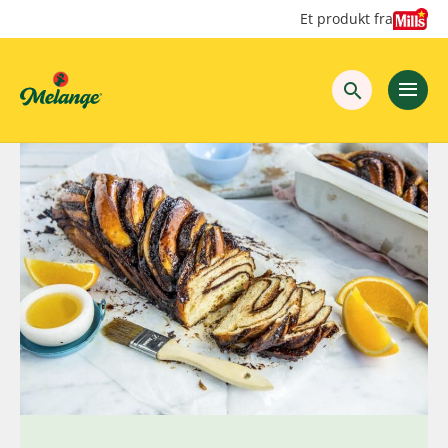
Hopp
Hopp
Et produkt fra
til
til
innhold
hovedinnhold