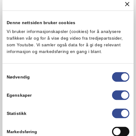
1. Start med å lage sjokoladefyllet: Rør
romtemperert Melange, sukker, siktet
Denne nettsiden bruker cookies
kakao og grovt salt sammen til alt er
Vi bruker informasjonskapsler (cookies) for å analysere
godt blandet. Sett til side.
trafikken vår og for å vise deg video fra tredjepartssider,
som Youtube. Vi samler også data for å gi deg relevant
2. Forvarm ovnen til 180 grader. Smør
informasjon og markedsføring en gang i blant.
to brødformer på cirka 2 liter med
Melange og kle med bakepapir. Det gjør
at papiret ligger stødig.
Samtykkevalg
Nødvendig
3. Velt deigen ut på melet underlag og
del i to emner, ett til hvert brød. Jobb
Egenskaper
med et deigemne av gangen. Deigen
skal være ganske kompakt, men
samtidig smidig og enkel å jobbe med.
Statistikk
4. Form hvert deigemnene til rektangler
Markedsføring
og kjevle ut til cirka 40×30 cm. Kantene