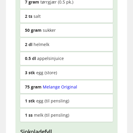
7
gram
tørrgjær (0.5 pk.)
2
ts
salt
50
gram
sukker
2
dl
helmelk
0.5
dl
appelsinjuice
3
stk
egg (store)
75
gram
Melange Original
1
stk
egg (til pensling)
1
ss
melk (til pensling)
Sjokoladefyll