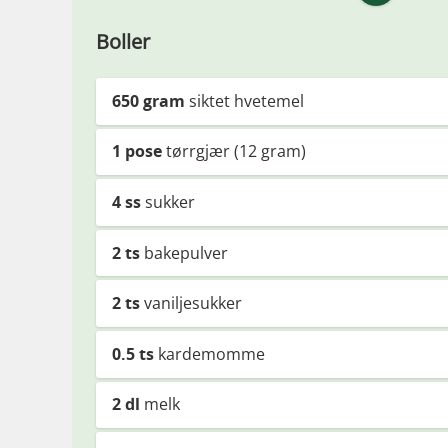
Boller
650
gram
siktet hvetemel
1
pose
tørrgjær (12 gram)
4
ss
sukker
2
ts
bakepulver
2
ts
vaniljesukker
0.5
ts
kardemomme
2
dl
melk