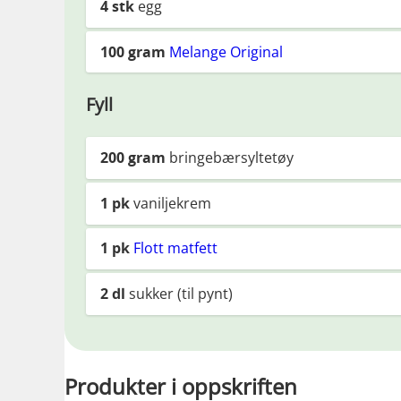
4
stk
egg
100
gram
Melange Original
Fyll
200
gram
bringebærsyltetøy
1
pk
vaniljekrem
1
pk
Flott matfett
2
dl
sukker (til pynt)
Produkter i oppskriften