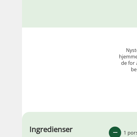
Nyst
hjemmel
de for 
be
Ingredienser
1 por