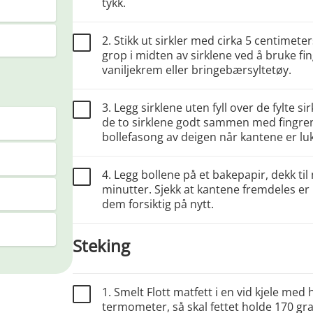
tykk.
2. Stikk ut sirkler med cirka 5 centimete
grop i midten av sirklene ved å bruke fi
vaniljekrem eller bringebærsyltetøy.
3. Legg sirklene uten fyll over de fylte
de to sirklene godt sammen med fingrene. 
bollefasong av deigen når kantene er luk
4. Legg bollene på et bakepapir, dekk ti
minutter. Sjekk at kantene fremdeles er 
dem forsiktig på nytt.
Steking
1. Smelt Flott matfett i en vid kjele me
termometer, så skal fettet holde 170 gr