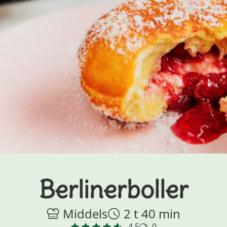
Berlinerboller
Middels
2 t 40 min
4.5
0