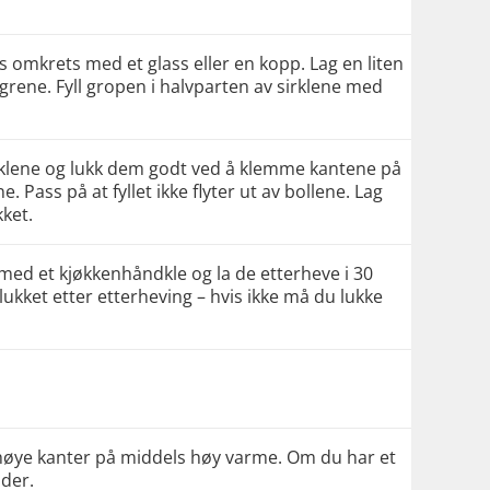
rs omkrets med et glass eller en kopp. Lag en liten
ngrene. Fyll gropen i halvparten av sirklene med
 sirklene og lukk dem godt ved å klemme kantene på
Pass på at fyllet ikke flyter ut av bollene. Lag
ket.
l med et kjøkkenhåndkle og la de etterheve i 30
lukket etter etterheving – hvis ikke må du lukke
d høye kanter på middels høy varme. Om du har et
ader.