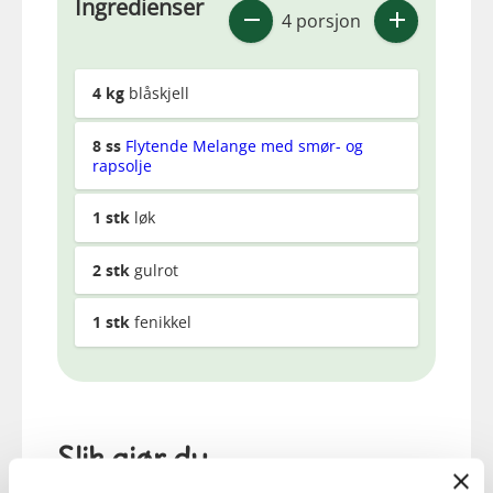
Ingredienser
4 porsjon
4
kg
blåskjell
8
ss
Flytende Melange med smør- og
rapsolje
1
stk
løk
2
stk
gulrot
1
stk
fenikkel
Slik gjør du