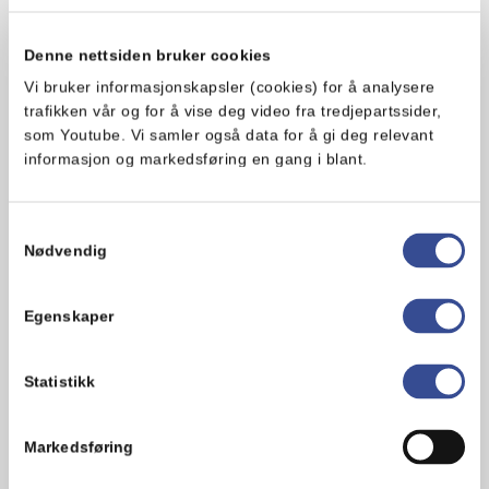
1. Lag doble ark med aluminiumsfolie
Denne nettsiden bruker cookies
og legg en neve med skrubbede
blåskjell på midten.
Vi bruker informasjonskapsler (cookies) for å analysere
trafikken vår og for å vise deg video fra tredjepartssider,
som Youtube. Vi samler også data for å gi deg relevant
2. Ha på en sprut Flytende Melange eller
informasjon og markedsføring en gang i blant.
marinade til fisk, litt hakket løk og
finhakkede grønnsaker som f.eks.
fennikel eller gulrot.
Samtykkevalg
Nødvendig
3. Lag tette pakker av den doble
aluminiumsfolien, men pass på at det
Egenskaper
er mye plass inni. Skjellene skal ha plass
til å åpne seg!
Statistikk
4. Legg pakkene på varm grill og la dem
ligge til alle skjellene har åpnet seg.
Husk at skjellene slipper væske, så vær
Markedsføring
forsiktig når du åpner pakkene.