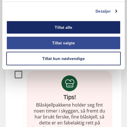
Detaljer
Tillat alle
Tips!
Skal du servere blåskjellene som
Tillat valgte
forrett, beregner du 0,5 kg per
person.
Tillat kun nødvendige
Tips!
Blåskjellpakkene holder seg fint
noen timer i skyggen, så fremt du
har brukt ferske, fine blåskjell, så
dette er en fabelaktig rett på