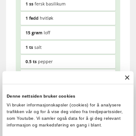
1
ss
fersk basilikum
1
fedd
hvitløk
15
gram
loff
1
ts
salt
0.5
ts
pepper
1
ss
Flytende Melange
Topping:
Denne nettsiden bruker cookies
Vi bruker informasjonskapsler (cookies) for å analysere
100
gram
fersk mozzarella
trafikken vår og for å vise deg video fra tredjepartssider,
som Youtube. Vi samler også data for å gi deg relevant
15
gram
loff
informasjon og markedsføring en gang i blant.