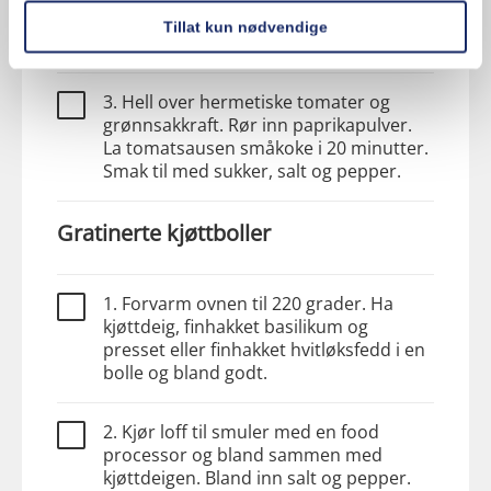
under omrøring i ca. 10 minutter. Løken
Tillat kun nødvendige
skal kun bli blank og myk, ikke få farge.
3. Hell over hermetiske tomater og
grønnsakkraft. Rør inn paprikapulver.
La tomatsausen småkoke i 20 minutter.
Smak til med sukker, salt og pepper.
Gratinerte kjøttboller
1. Forvarm ovnen til 220 grader. Ha
kjøttdeig, finhakket basilikum og
presset eller finhakket hvitløksfedd i en
bolle og bland godt.
2. Kjør loff til smuler med en food
processor og bland sammen med
kjøttdeigen. Bland inn salt og pepper.