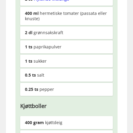
400
ml
hermetiske tomater (passata eller
knuste)
2
dl
grønnsakskraft
1
ts
paprikapulver
1
ts
sukker
0.5
ts
salt
0.25
ts
pepper
Kjøttboller
400
gram
kjøttdeig