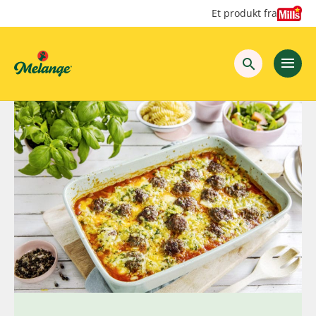
Hopp
Hopp
Et produkt fra
til
til
innhold
hovedinnhold