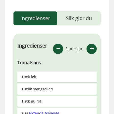
Ingredienser
Slik gjør du
Ingredienser
4 porsjon
Tomatsaus
1
stk
løk
1
stilk
stangselleri
1
stk
gulrot
2
ss
Flytende Melange