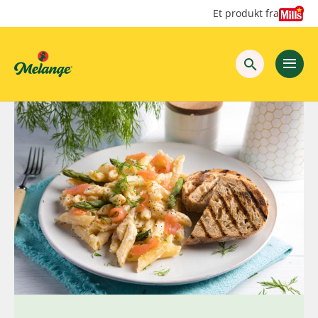
Hopp
Hopp
Et produkt fra
til
til
innhold
hovedinnhold