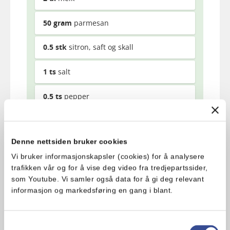
50
gram
parmesan
0.5
stk
sitron, saft og skall
1
ts
salt
0.5
ts
pepper
Pasta
Denne nettsiden bruker cookies
500
gram
pasta
Vi bruker informasjonskapsler (cookies) for å analysere
trafikken vår og for å vise deg video fra tredjepartssider,
100
gram
asparges
som Youtube. Vi samler også data for å gi deg relevant
informasjon og markedsføring en gang i blant.
150
gram
røkelaks
Samtykkevalg
2
ss
dill