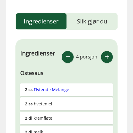
Ingredienser
Slik gjør du
Ingredienser
4 porsjon
Ostesaus
2
ss
Flytende Melange
2
ss
hvetemel
2
dl
kremfløte
2
dl
melk