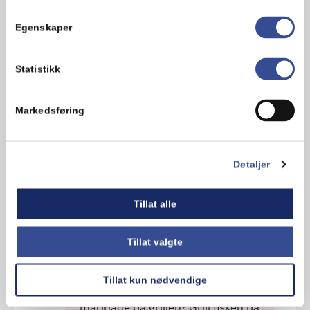
Egenskaper
1. Bland sammen flytende Melange, et
par spiseskjeer finhakket dill, litt sort
pepper og saften av en halv sitron.
Statistikk
2. Rør det sammen og pensle
Markedsføring
marinaden over fisken, både før og
etter grilling.
3. La gjerne fisken også ligge i
Detaljer
marinaden en tid før grillingen.
Tillat alle
Tillat valgte
Tips!
Tillat kun nødvendige
Opplever du at det drypper
marinade på grillen? Grill fisken på