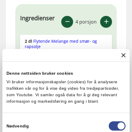
Ingredienser
4 porsjon
2
dl
Flytende Melange med smør- og
rapsolje
2
ss
finhakket dill
Denne nettsiden bruker cookies
0.5
ts
sort pepper
Vi bruker informasjonskapsler (cookies) for å analysere
0.5
stk
sitron
trafikken vår og for å vise deg video fra tredjepartssider,
som Youtube. Vi samler også data for å gi deg relevant
informasjon og markedsføring en gang i blant.
Samtykkevalg
Slik gjør du
Nødvendig