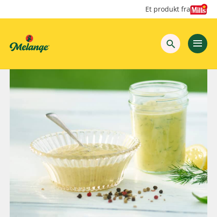
Hopp
Hopp
Et produkt fra
til
til
innhold
hovedinnhold