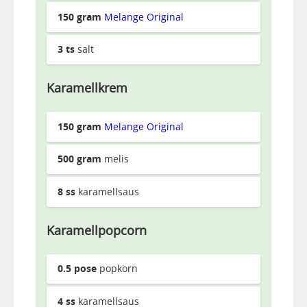
150
gram
Melange Original
3
ts
salt
Karamellkrem
150
gram
Melange Original
500
gram
melis
8
ss
karamellsaus
Karamellpopcorn
0.5
pose
popkorn
4
ss
karamellsaus