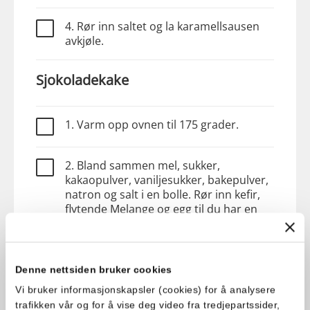
4. Rør inn saltet og la karamellsausen
avkjøle.
Sjokoladekake
1. Varm opp ovnen til 175 grader.
2. Bland sammen mel, sukker,
kakaopulver, vaniljesukker, bakepulver,
natron og salt i en bolle. Rør inn kefir,
flytende Melange og egg til du har en
jevn røre.
3. Smør inn 3 former på 22 cm. Fordel
Denne nettsiden bruker cookies
røren i de 3 formene.
Vi bruker informasjonskapsler (cookies) for å analysere
trafikken vår og for å vise deg video fra tredjepartssider,