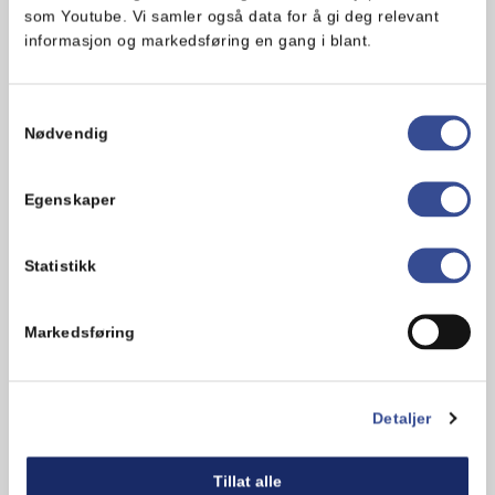
4. Stek hver form i ovnen i 40 minutter.
som Youtube. Vi samler også data for å gi deg relevant
informasjon og markedsføring en gang i blant.
5. La kakene avkjøle helt.
Samtykkevalg
Karamellkrem
Nødvendig
Egenskaper
1. Pisk sammen Melange og melis i en
kjøkkenmaskin til du har en jevn krem.
Statistikk
2. Ha i karamellsausen og pisk til
karamellen er helt innarbeidet i
Markedsføring
kremen.
karamellpopkorn
Detaljer
1. Popp popkorn etter anvisning på
Tillat alle
pakken.