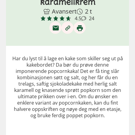
karamellkrem
Avansert
2 t
4.5
24
Har du lyst til å lage en kake som skiller seg ut på
kakebordet? Da bør du prøve denne
imponerende popcornkaka! Det er få ting slår
kombinasjonen søtt og salt, og her får du en
trelags, saftig sjokoladekake med herlig salt
karamell og knasende sprøtt popkorn som den
ultimate prikken over i-en. Om du ønsker en
enklere variant av popcornkaken, kan du fint
halvere oppskriften og nøye deg med en etasje,
og bruke ferdig poppet popkorn.