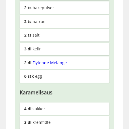
2
ts
bakepulver
2
ts
natron
2
ts
salt
3
dl
kefir
2
dl
Flytende Melange
6
stk
egg
Karamellsaus
4
dl
sukker
3
dl
kremfløte