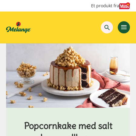
Hopp
Hopp
Et produkt fra
til
til
innhold
hovedinnhold
Popcornkake med salt