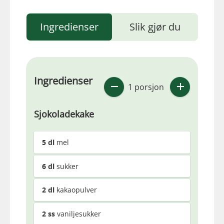
Ingredienser
Slik gjør du
Ingredienser
1 porsjon
Sjokoladekake
5
dl
mel
6
dl
sukker
2
dl
kakaopulver
2
ss
vaniljesukker