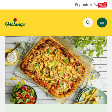
Hopp
Hopp
Et produkt fra
til
til
innhold
hovedinnhold