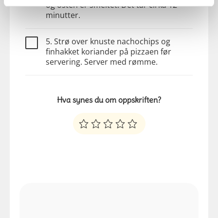
og osten er smeltet. Det tar cirka 12
minutter.
5. Strø over knuste nachochips og
finhakket koriander på pizzaen før
servering. Server med rømme.
Hva synes du om oppskriften?