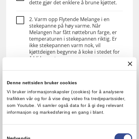
dette gjør det enklere å brune kjøttet.
2. Varm opp Flytende Melange i en
stekepanne på høy varme. Når
Melangen har fått nøttebrun farge, er
temperaturen i stekepannen riktig. Er
ikke stekepannen varm nok, vil
kjøttdeigen begynne å koke i stedet for
å bli brunet.
3. Brun kjøttdeigen godt i to omganger
og stek til alt er gyllent og
Denne nettsiden bruker cookies
gjennomstekt.
Vi bruker informasjonskapsler (cookies) for å analysere
trafikken vår og for å vise deg video fra tredjepartssider,
4. Senk temperaturen på stekepannen
som Youtube. Vi samler også data for å gi deg relevant
og rør inn finhakket løk og hvitløk. La alt
informasjon og markedsføring en gang i blant.
steke i 1-2 minutter under omrøring.
Samtykkevalg
5. Tilsett tacokrydder og la det surre i 5
Nødvendig