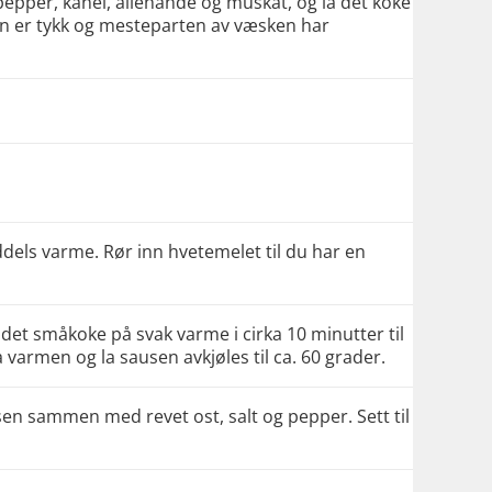
 pepper, kanel, allehånde og muskat, og la det koke
ngen er tykk og mesteparten av væsken har
dels varme. Rør inn hvetemelet til du har en
La det småkoke på svak varme i cirka 10 minutter til
a varmen og la sausen avkjøles til ca. 60 grader.
en sammen med revet ost, salt og pepper. Sett til