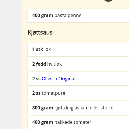
400
gram
pasta penne
Kjøttsaus
1
stk
løk
2
fedd
hvitløk
2
ss
Olivero Original
2
ss
tomatpuré
800
gram
kjøttdeig av lam eller storfe
400
gram
hakkede tomater