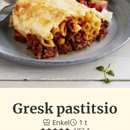
Gresk pastitsio
Enkel
1 t
4.9
8