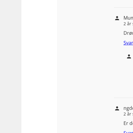
Mu
2 år
Drøm
Sva
ngd
2 år
Er d