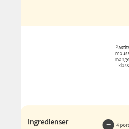
Pastit
moussa
mange 
klass
Ingredienser
4 por