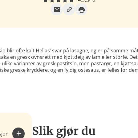
sio blir ofte kalt Hellas’ svar på lasagne, og er på samme m
ka en gresk ovnsrett med kjøttdeig av lam eller storfe. Det
ulike varianter av gresk pastitsio, men pastarør, en kjøtts
iske greske kryddere, og en fyldig ostesaus, er felles for dem
Slik gjør du
sjon