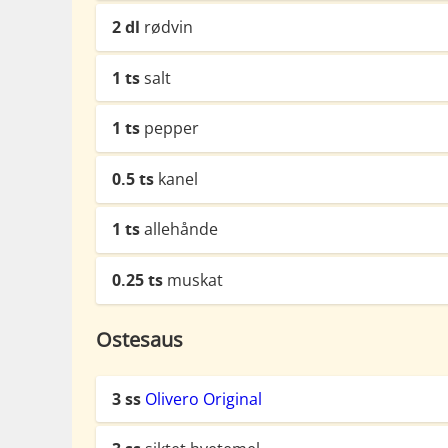
2
dl
rødvin
1
ts
salt
1
ts
pepper
0.5
ts
kanel
1
ts
allehånde
0.25
ts
muskat
Ostesaus
3
ss
Olivero Original