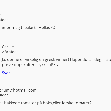
m
 siden
mer meg tilbake til Hellas 😉
r
Cecilie
2 år siden
Ja, denne er virkelig en gresk vinner! Håper du lar deg friste
prøve oppskriften. Lykke til! 🙂
Svar
orum@hotmail.com
 siden
et hakkede tomater på boks,eller ferske tomater?