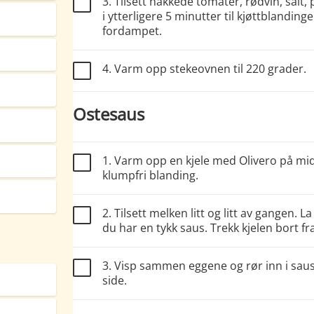
3. Tilsett hakkede tomater, rødvin, salt,
i ytterligere 5 minutter til kjøttblandi
fordampet.
4. Varm opp stekeovnen til 220 grader.
Ostesaus
1. Varm opp en kjele med Olivero på mid
klumpfri blanding.
2. Tilsett melken litt og litt av gangen. 
du har en tykk saus. Trekk kjelen bort fr
3. Visp sammen eggene og rør inn i saus
side.