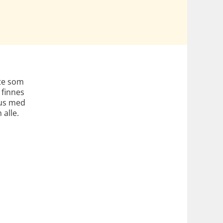
åte som
 finnes
aus med
 alle.