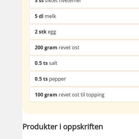
3
ss
siktet hvetemel
5
dl
melk
2
stk
egg
200
gram
revet ost
0.5
ts
salt
0.5
ts
pepper
100
gram
revet ost til topping
Produkter i oppskriften