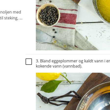
enoljen med
l steking, …
3. Bland eggeplommer og kaldt vann i en
kokende vann (vannbad).