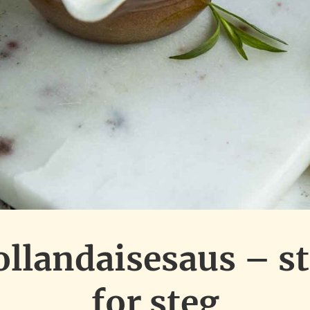
llandaisesaus – s
for steg