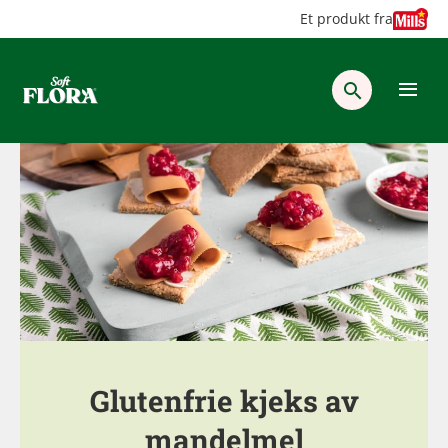
Hopp
Hopp
Et produkt fra
til
til
innhold
hovedinnhold
Glutenfrie kjeks av
mandelmel