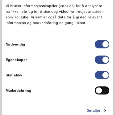
Vi bruker informasjonskapsler (cookies) for å analysere
trafikken vår og for å vise deg video fra tredjepartssider,
som Youtube. Vi samler også data for å gi deg relevant
Hva synes du om oppskriften?
informasjon og markedsføring en gang i blant.
Samtykkevalg
Nødvendig
Egenskaper
Statistikk
Markedsføring
Kommentarer
Legg til en kommentar
Detaljer