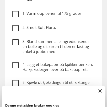
1. Varm opp ovnen til 175 grader.
2. Smelt Soft Flora.
3. Bland sammen alle ingrediensene i
en bolle og elt røren til den er fast og
enkel å jobbe med.
4. Legg et bakepapir på kjøkkenbenken.
Ha kjeksdeigen over på bakepapiret.
5. Kjevle ut kjeksdeigen til et rektangel
og skjær ut 9 kjeks med en kniv.
6. Stek kjeksene i 10 minutter og la de
avkjøle helt før de nytes.
Denne nettsiden bruker cookies