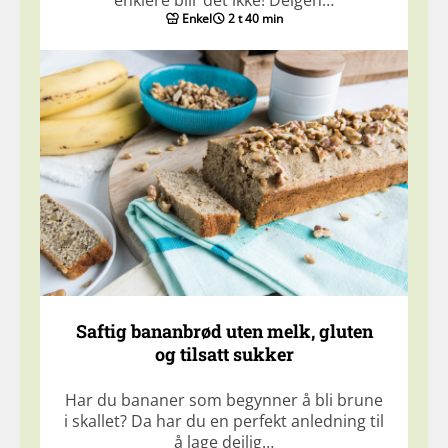
enklere blir det ikke! Deigen…
Enkel
2 t 40 min
Saftig bananbrød uten melk, gluten
og tilsatt sukker
Har du bananer som begynner å bli brune
i skallet? Da har du en perfekt anledning til
å lage deilig…