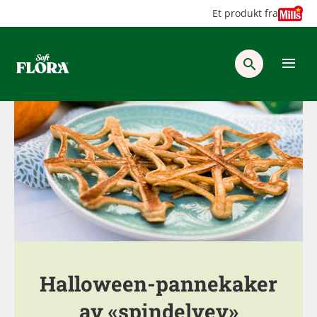
Hopp
Hopp
Et produkt fra
til
til
innhold
hovedinnhold
Halloween-pannekaker
av «spindelvev»