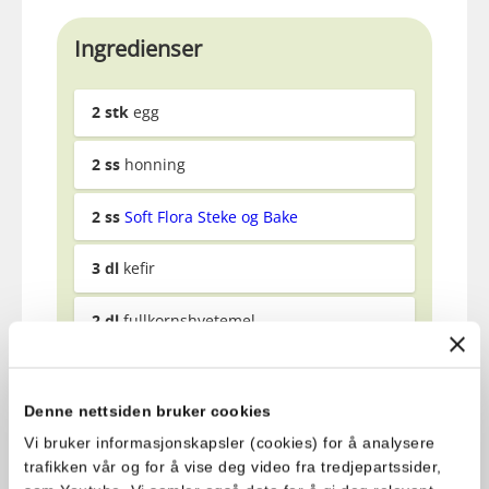
Ingredienser
2
stk
egg
2
ss
honning
2
ss
Soft Flora Steke og Bake
3
dl
kefir
2
dl
fullkornshvetemel
1.5
dl
hvetemel
Denne nettsiden bruker cookies
2
ts
vaniljesukker
Vi bruker informasjonskapsler (cookies) for å analysere
trafikken vår og for å vise deg video fra tredjepartssider,
1
ts
natron