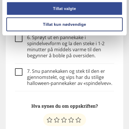
4. La røren svelle i ca. 15 minutter.
Tillat valgte
5. Varm en teflonstekepanne.
Tillat kun nødvendige
6. Sprøyt ut en pannekake i
spindelvevform og la den steke i 1-2
minutter på middels varme til den
begynner å boble på oversiden.
7. Snu pannekaken og stek til den er
gjennomstekt, og vips har du stilige
halloween-pannekaker av «spindelvev».
Hva synes du om oppskriften?