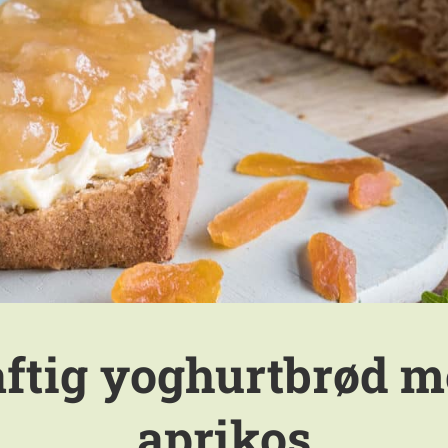
aftig yoghurtbrød m
aprikos