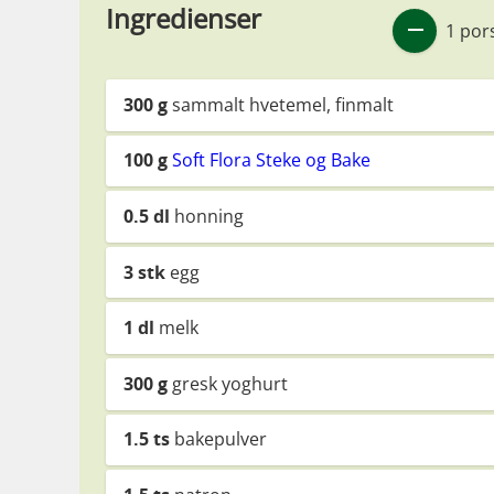
Ingredienser
1 por
300
g
sammalt hvetemel, finmalt
100
g
Soft Flora Steke og Bake
0.5
dl
honning
3
stk
egg
1
dl
melk
300
g
gresk yoghurt
1.5
ts
bakepulver