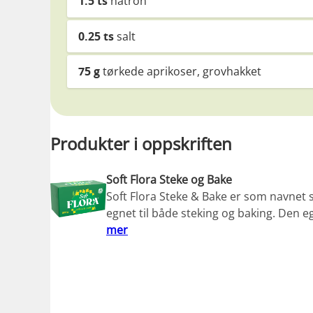
1.5
ts
natron
0.25
ts
salt
75
g
tørkede aprikoser, grovhakket
Produkter i oppskriften
Soft Flora Steke og Bake
Soft Flora Steke & Bake er som navnet s
egnet til både steking og baking. Den e
mer