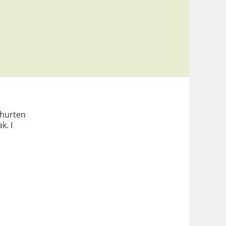
ghurten
k. I