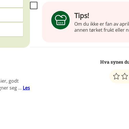
Tips!
Om du ikke er fan av apri
annen tørket frukt eller n
Hva synes du
ier, godt
gner seg …
Les