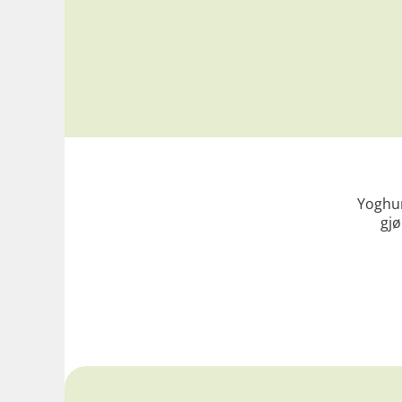
Yoghur
gjø