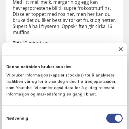
Med litt mel, melk, margarin og egg kan
havregrøtrestene bli til supre frokostmuffins.
Disse er toppet med rosiner, men her kan du
bruke det du liker best av tørket frukt og nøtter.
Supert å ha i fryseren. Oppskriften gir cirka 16
muffins.
Tid:
40 minutter
Nivå:
Enkelt
Mengde havregrøt:
3 dl
Denne nettsiden bruker cookies
Vi bruker informasjonskapsler (cookies) for å analysere
Få oppskriften her
trafikken vår og for å vise deg video fra tredjepartssider,
som Youtube. Vi samler også data for å gi deg relevant
informasjon og markedsføring en gang i blant.
Samtykkevalg
Nødvendig