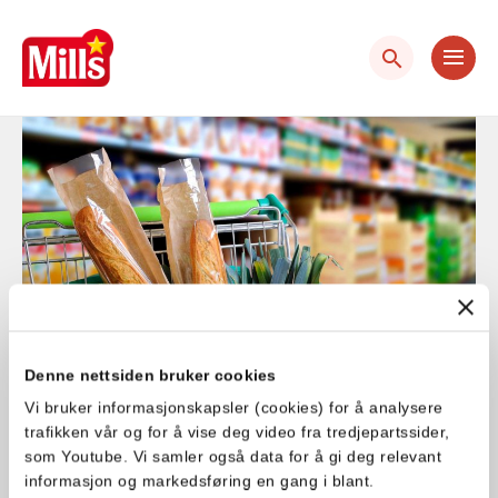
Hopp
Hopp
til
til
innhold
hovedinnhold
Denne nettsiden bruker cookies
Vi bruker informasjonskapsler (cookies) for å analysere
trafikken vår og for å vise deg video fra tredjepartssider,
som Youtube. Vi samler også data for å gi deg relevant
Hvordan kan jeg vite
informasjon og markedsføring en gang i blant.