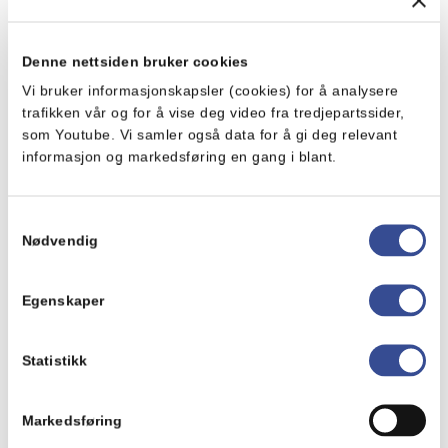
Holdbarhetsdato og andre koder du finner på
produktet, som f.eks. klokkeslett
*
Denne nettsiden bruker cookies
Vi bruker informasjonskapsler (cookies) for å analysere
trafikken vår og for å vise deg video fra tredjepartssider,
dd.mm.åååå og for eksempel L261115 eller 01B 14:38
som Youtube. Vi samler også data for å gi deg relevant
informasjon og markedsføring en gang i blant.
Det er fint om du kan ta vare på produktet inntil du hører fra
oss, i tilfelle vi trenger å undersøke det nærmere
Samtykkevalg
Hva var galt med produktet?
*
Nødvendig
Egenskaper
Statistikk
Markedsføring