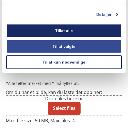
Ditt navn
*
Detaljer
Tillat alle
E-post
*
Tillat valgte
Telefonnummer
*
Tillat kun nødvendige
*Alle felter merket med * må fylles ut.
Om du har et bilde, kan du laste det opp her:
Drop files here or
Select files
Max. file size: 50 MB, Max. files: 4.