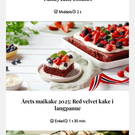
Middels
2 t
Årets maikake 2025: Red velvet kake i
langpanne
Enkel
1 t 30 min