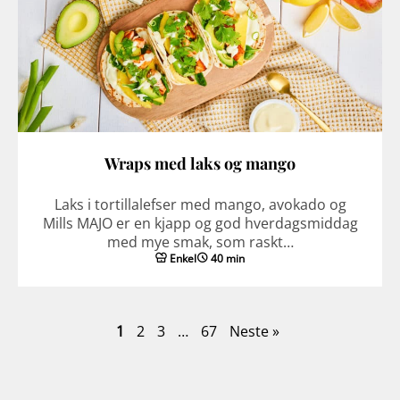
Wraps med laks og mango
Laks i tortillalefser med mango, avokado og
Mills MAJO er en kjapp og god hverdagsmiddag
med mye smak, som raskt…
Enkel
40 min
1
2
3
…
67
Neste »