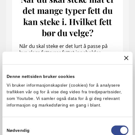
det mange typer fett du
kan steke i. Hvilket fett
bør du velge?
Når du skal steke er det lurt å passe på
hva slags fettsyrer fettet inneholder.
Fettsyrene i fettet har betydning for hvor
varm stekepannen din bør bli og hvor bra
det er for kroppen din.
Denne nettsiden bruker cookies
Vi bruker informasjonskapsler (cookies) for å analysere
Les om hvilket fett som passer til ulik
bruk
trafikken vår og for å vise deg video fra tredjepartssider,
som Youtube. Vi samler også data for å gi deg relevant
informasjon og markedsføring en gang i blant.
Samtykkevalg
Nødvendig