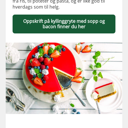
fra ris, til poteter og pasta, og er like god til
hverdags som til helg.
Oppskrift på kyllinggryte med sopp og
bacon finner du her