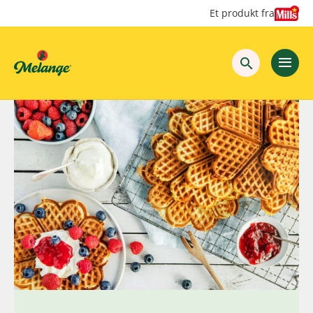
Hopp
Hopp
Et produkt fra
til
til
innhold
hovedinnhold