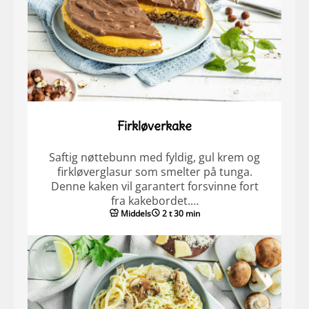
Firkløverkake
Saftig nøttebunn med fyldig, gul krem og
firkløverglasur som smelter på tunga.
Denne kaken vil garantert forsvinne fort
fra kakebordet.…
Middels
2 t 30 min