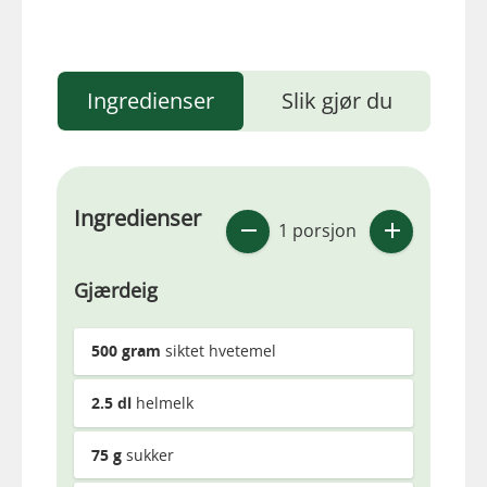
Ingredienser
Slik gjør du
Ingredienser
1 porsjon
Gjærdeig
500
gram
siktet hvetemel
2.5
dl
helmelk
75
g
sukker