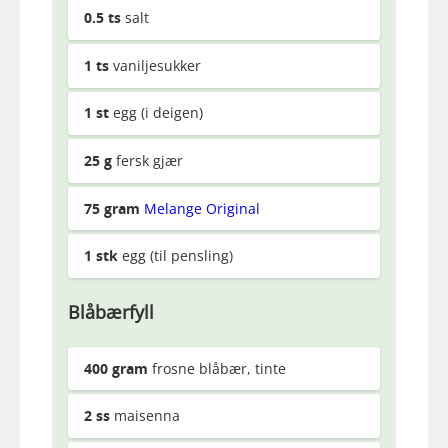
0.5
ts
salt
1
ts
vaniljesukker
1
st
egg (i deigen)
25
g
fersk gjær
75
gram
Melange Original
1
stk
egg (til pensling)
Blåbærfyll
400
gram
frosne blåbær, tinte
2
ss
maisenna