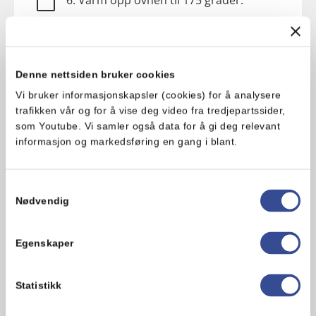
6. Varm opp ovnen til 175 grader.
7. Pensle fletten med et vispet egg og
stek på midterste rille i 20 minutter.
Denne nettsiden bruker cookies
8. La fletten hvile i minst 10 minutter før
Vi bruker informasjonskapsler (cookies) for å analysere
servering.
trafikken vår og for å vise deg video fra tredjepartssider,
som Youtube. Vi samler også data for å gi deg relevant
informasjon og markedsføring en gang i blant.
Hva synes du om oppskriften?
Samtykkevalg
Nødvendig
Egenskaper
Statistikk