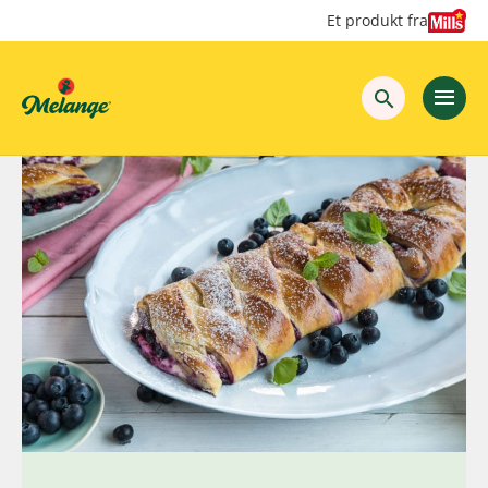
Hopp
Hopp
Et produkt fra
til
til
innhold
hovedinnhold