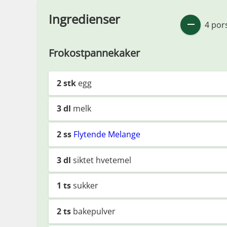
Ingredienser
4 por
Frokostpannekaker
2
stk
egg
3
dl
melk
2
ss
Flytende Melange
3
dl
siktet hvetemel
1
ts
sukker
2
ts
bakepulver