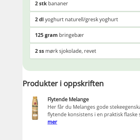
2
stk
bananer
2
dl
yoghurt naturell/gresk yoghurt
125
gram
bringebær
2
ss
mørk sjokolade, revet
Produkter i oppskriften
Flytende Melange
Her får du Melanges gode stekeegenska
flytende konsistens i en praktisk flask
mer