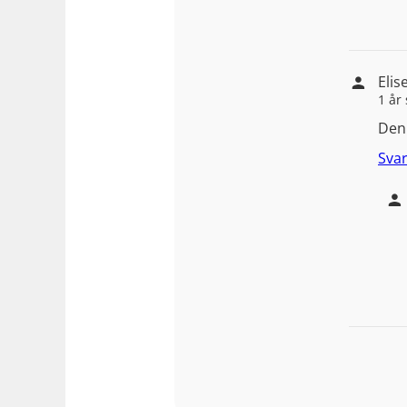
Elis
1 år
Den 
Sva