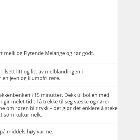
ett melk og Flytende Melange og rør godt.
ilsett litt og litt av melblandingen i
r en jevn og klumpfri røre.
jøkkenbenken i 15 minutter. Dekk til bollen med
 gir melet tid til å trekke til seg væske og røren
oe om røren blir tykk – det gjør det enklere å steke
tt som kulturmelk.
 på middels høy varme.