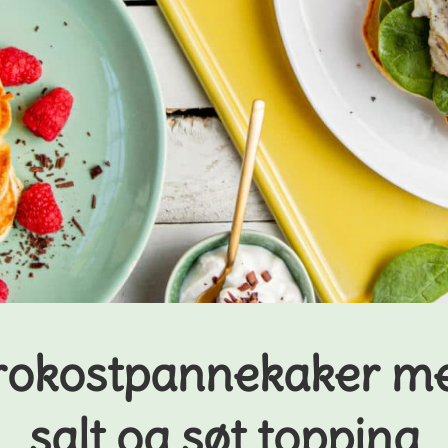
rokostpannekaker m
salt og søt topping