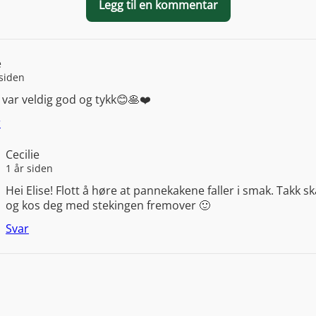
Legg til en kommentar
e
 siden
var veldig god og tykk😊🥞❤️
r
Cecilie
1 år siden
Hei Elise! Flott å høre at pannekakene faller i smak. Takk sk
og kos deg med stekingen fremover 🙂
Svar