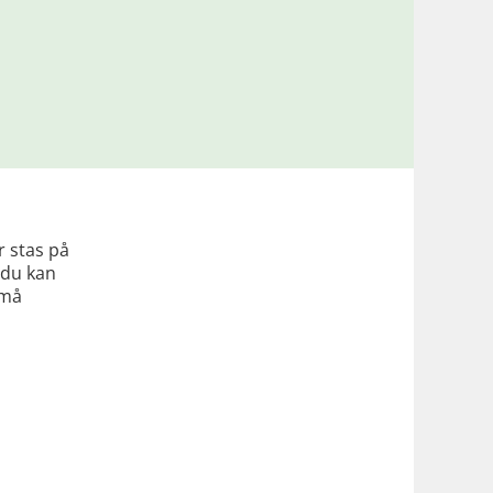
r stas på
t du kan
små