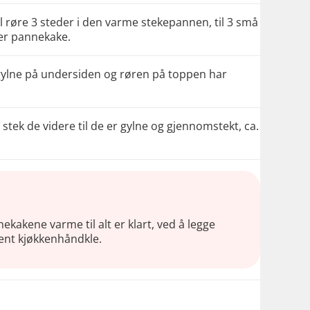
ell røre 3 steder i den varme stekepannen, til 3 små
per pannekake.
 gylne på undersiden og røren på toppen har
ek de videre til de er gylne og gjennomstekt, ca.
ekakene varme til alt er klart, ved å legge
rent kjøkkenhåndkle.