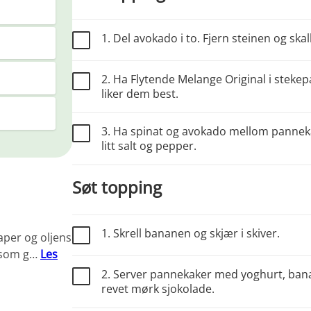
1. Del avokado i to. Fjern steinen og skall
2. Ha Flytende Melange Original i steke
liker dem best.
3. Ha spinat og avokado mellom panneka
litt salt og pepper.
Søt topping
1. Skrell bananen og skjær i skiver.
per og oljens
e som g…
Les
2. Server pannekaker med yoghurt, ban
revet mørk sjokolade.