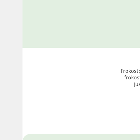
Frokostp
frokost
ju