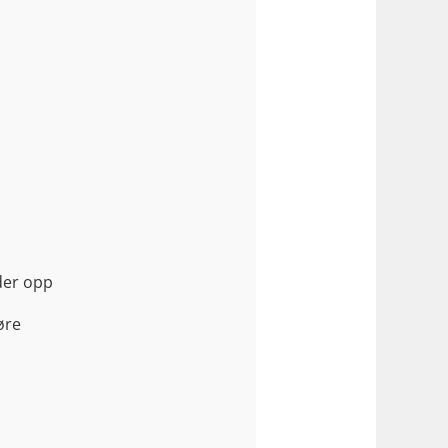
der opp
øre