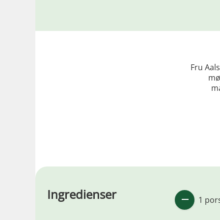
Fru Aal
mør
ma
Ingredienser
1 por