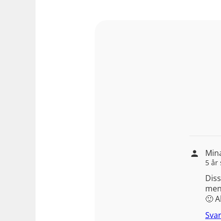
Min
5 år
Diss
meni
🙂 A
Sva