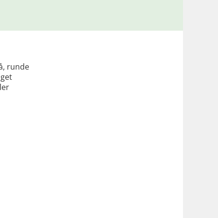
å, runde
aget
ler