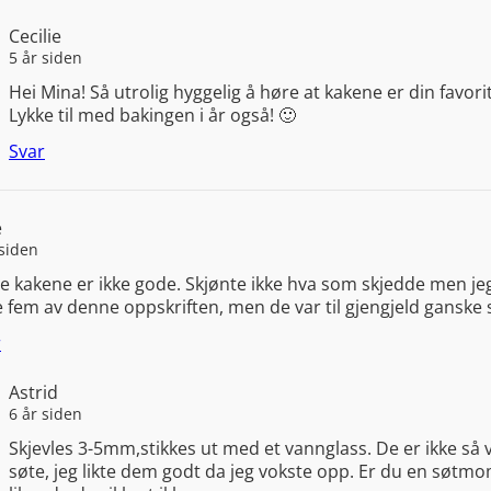
Cecilie
5 år siden
Hei Mina! Så utrolig hyggelig å høre at kakene er din favoritt
Lykke til med bakingen i år også! 🙂
Svar
e
 siden
e kakene er ikke gode. Skjønte ikke hva som skjedde men jeg
 fem av denne oppskriften, men de var til gjengjeld ganske 
r
Astrid
6 år siden
Skjevles 3-5mm,stikkes ut med et vannglass. De er ikke så 
søte, jeg likte dem godt da jeg vokste opp. Er du en søtm