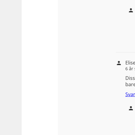
Elis
6 år
Diss
bare
Sva