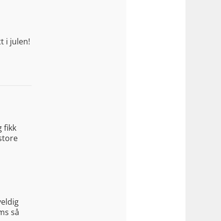
 i julen!
 fikk
store
veldig
oms så