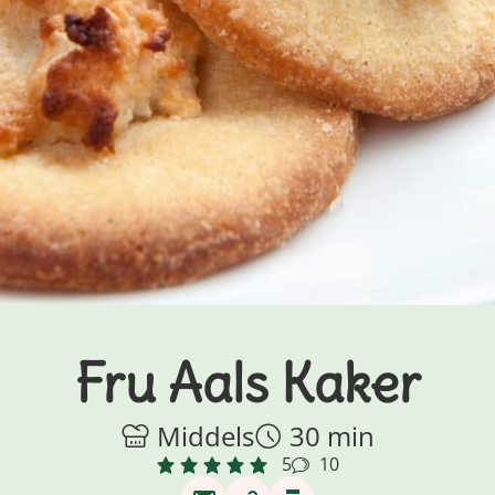
Fru Aals Kaker
Middels
30 min
5
10