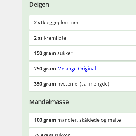
Deigen
2
stk
eggeplommer
2
ss
kremfløte
150
gram
sukker
250
gram
Melange Original
350
gram
hvetemel (ca. mengde)
Mandelmasse
100
gram
mandler, skåldede og malte
75
gram
sukker