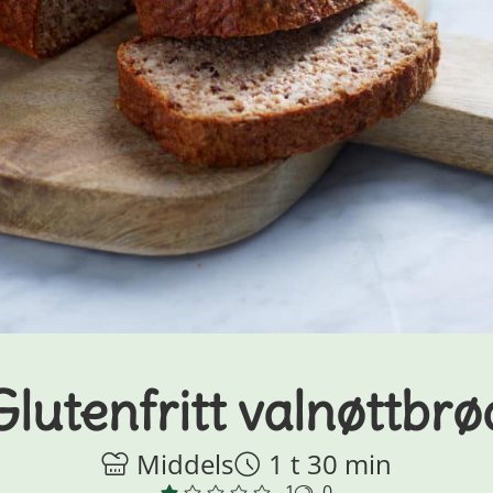
Glutenfritt valnøttbrø
Middels
1 t 30 min
1
0