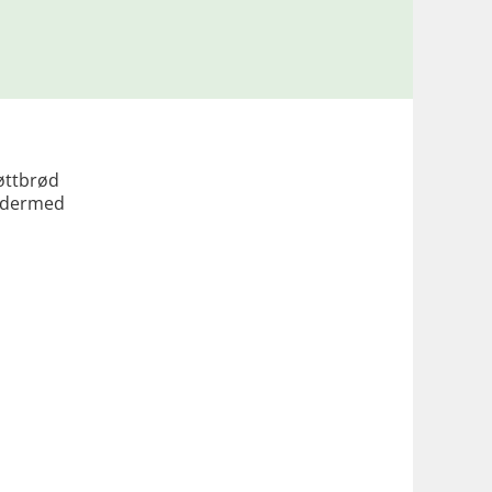
nøttbrød
r dermed