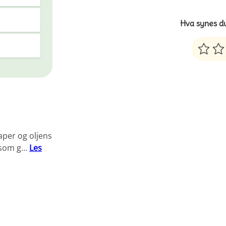
Hva synes d
per og oljens
e som g…
Les