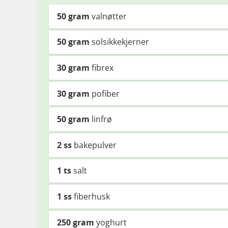
50
gram
valnøtter
50
gram
solsikkekjerner
30
gram
fibrex
30
gram
pofiber
50
gram
linfrø
2
ss
bakepulver
1
ts
salt
1
ss
fiberhusk
250
gram
yoghurt