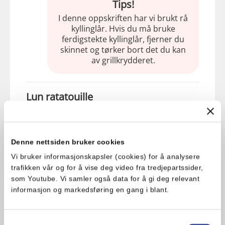
Tips!
I denne oppskriften har vi brukt rå
kyllinglår. Hvis du må bruke
ferdigstekte kyllinglår, fjerner du
skinnet og tørker bort det du kan
av grillkrydderet.
Lun ratatouille
1. Mens kyllingen griller kutter du
grønnsaker.
Denne nettsiden bruker cookies
Vi bruker informasjonskapsler (cookies) for å analysere
2. Skjær aubergine og squash i skiver,
trafikken vår og for å vise deg video fra tredjepartssider,
en løk i tynne båter og fire tomater delt
som Youtube. Vi samler også data for å gi deg relevant
i to.
informasjon og markedsføring en gang i blant.
3. Pensle grønnsakene med
Samtykkevalg