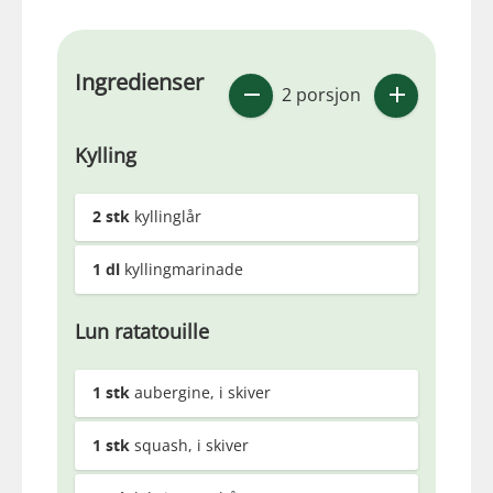
Ingredienser
2 porsjon
Kylling
2
stk
kyllinglår
1
dl
kyllingmarinade
Lun ratatouille
1
stk
aubergine, i skiver
1
stk
squash, i skiver