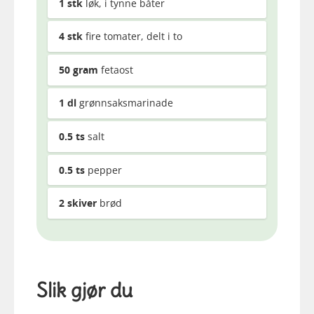
1
stk
løk, i tynne båter
4
stk
fire tomater, delt i to
50
gram
fetaost
1
dl
grønnsaksmarinade
0.5
ts
salt
0.5
ts
pepper
2
skiver
brød
Slik gjør du