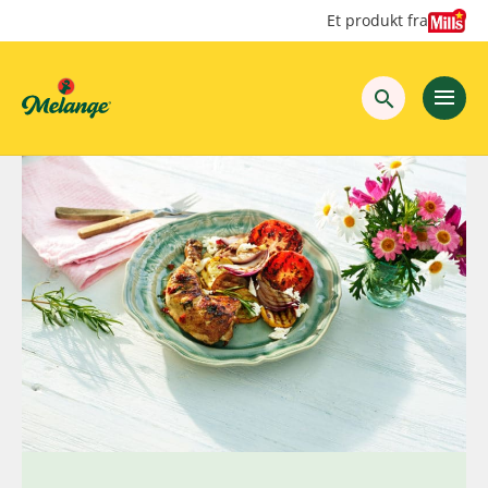
Hopp
Hopp
Et produkt fra
til
til
innhold
hovedinnhold