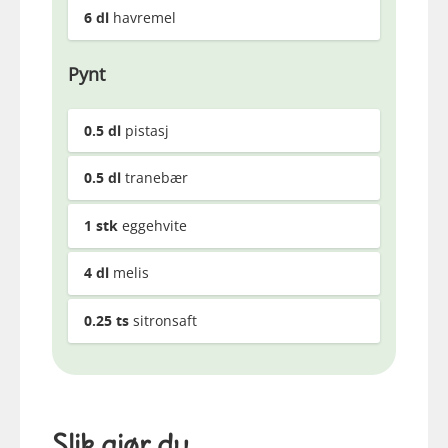
6
dl
havremel
Pynt
0.5
dl
pistasj
0.5
dl
tranebær
1
stk
eggehvite
4
dl
melis
0.25
ts
sitronsaft
Slik gjør du