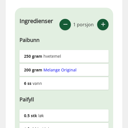
Ingredienser
1 porsjon
Paibunn
250
gram
hvetemel
200
gram
Melange Original
6
ss
vann
Paifyll
0.5
stk
løk