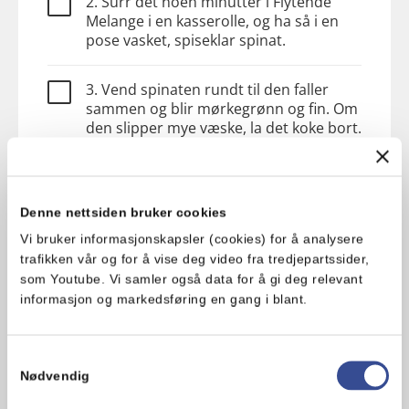
2. Surr det noen minutter i Flytende
Melange i en kasserolle, og ha så i en
pose vasket, spiseklar spinat.
3. Vend spinaten rundt til den faller
sammen og blir mørkegrønn og fin. Om
den slipper mye væske, la det koke bort.
4. Ha smårettskinken i pannen sammen
med spinaten.
Denne nettsiden bruker cookies
Vi bruker informasjonskapsler (cookies) for å analysere
5. Visp sammen egg, yoghurt naturell,
trafikken vår og for å vise deg video fra tredjepartssider,
salt og pepper i en bolle.
som Youtube. Vi samler også data for å gi deg relevant
informasjon og markedsføring en gang i blant.
6. Ha løk, spinat og smårettskinke over
paibunnen, og hell over
eggeblandingen. Dryss revet ost på
Samtykkevalg
toppen.
Nødvendig