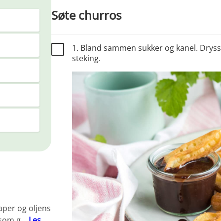
Søte churros
1. Bland sammen sukker og kanel. Dryss
steking.
per og oljens
e som g…
Les