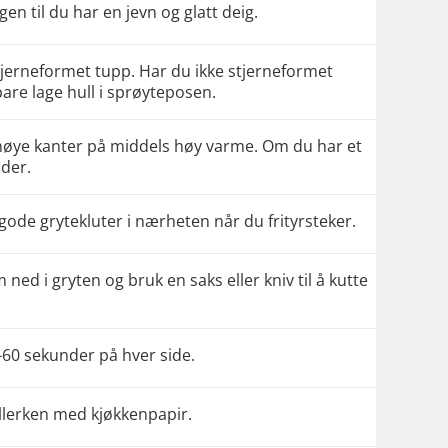
gen til du har en jevn og glatt deig.
tjerneformet tupp. Har du ikke stjerneformet
bare lage hull i sprøyteposen.
d høye kanter på middels høy varme. Om du har et
ader.
g gode grytekluter i nærheten når du frityrsteker.
m ned i gryten og bruk en saks eller kniv til å kutte
30-60 sekunder på hver side.
llerken med kjøkkenpapir.