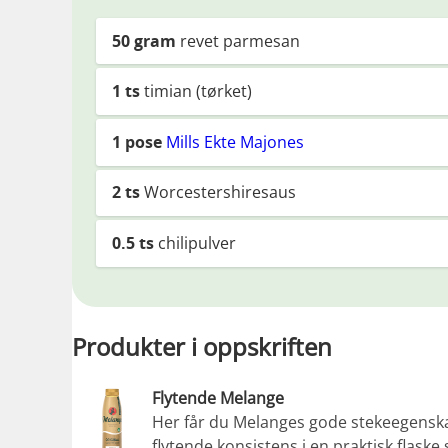
50
gram
revet parmesan
1
ts
timian (tørket)
1
pose
Mills Ekte Majones
2
ts
Worcestershiresaus
0.5
ts
chilipulver
Produkter i oppskriften
Flytende Melange
Her får du Melanges gode stekeegenska
flytende konsistens i en praktisk flask