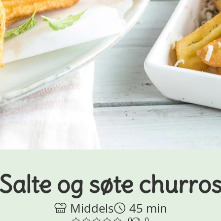
Salte og søte churro
Middels
45 min
0
0