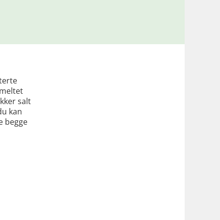
terte
smeltet
kker salt
du kan
ge begge