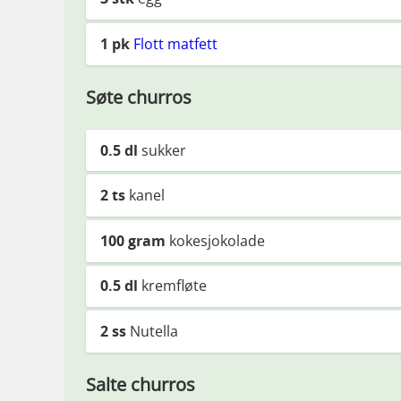
1
pk
Flott matfett
Søte churros
0.5
dl
sukker
2
ts
kanel
100
gram
kokesjokolade
0.5
dl
kremfløte
2
ss
Nutella
Salte churros