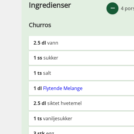
Ingredienser
4 por
Churros
2.5
dl
vann
1
ss
sukker
1
ts
salt
1
dl
Flytende Melange
2.5
dl
siktet hvetemel
1
ts
vaniljesukker
3
stk
egg